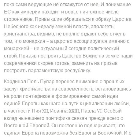
пока сами верующие не откажутся от нее. И понимание
ЕС как империи находит и вовсе ничтожное число
сторонников. Привыкшие обращаться к образу Царства
Небесного как идеалу земной власти, апологеты
христианства, видимо, не вполне отдают себе отчет в
том, что монархия – а царство ассоциируется именно с
монархией – не актуальный сегодня политический
строй. Призыв построить Царство Божие на земле наши
современники скорее готовы заменить на призыв
построить парламентскую республику.
Кардинал Поль Пупар перенес внимание с прошлых
заслуг христианства на современность, остановившись
на роли понтификов в формировании самой идеи
единой Европы как шага на пути к цивилизации любви,
в частности Пия XII, Иоанна XXIII, Павла VI. Особый
вклад нынешнего понтифика связан прежде всего с
Восточной Европой. Он постоянно подчеркивает, что
единая Европа невозможна без Европы Восточной. И с