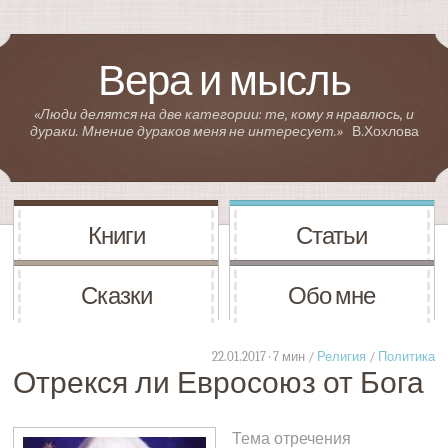
Вера и мысль
«Люди делятся на две категории: те, кому я нравлюсь, и
дураки. Мнение дураков меня не интересует.»
В.Хохлова
Книги
Статьи
Сказки
Обо мне
22.01.2017 · 7 мин /
Религия
/
Политика
Отрекся ли Евросоюз от Бога
Тема отречения