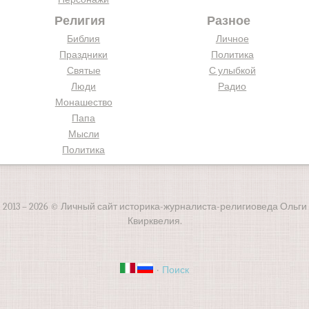
Религия
Разное
Библия
Личное
Праздники
Политика
Святые
С улыбкой
Люди
Радио
Монашество
Папа
Мысли
Политика
2013 – 2026 © Личный сайт историка-журналиста-религиоведа Ольги
Квирквелия.
·
Поиск