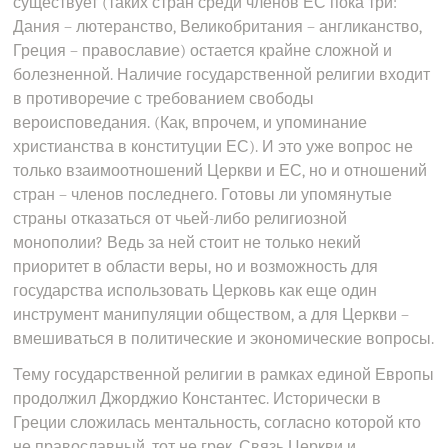
существует (таких стран среди членов ЕС пока три:
Дания – лютеранство, Великобритания – англиканство,
Греция – православие) остается крайне сложной и
болезненной. Наличие государственной религии входит
в противоречие с требованием свободы
вероисповедания. (Как, впрочем, и упоминание
христианства в конституции ЕС). И это уже вопрос не
только взаимоотношений Церкви и ЕС, но и отношений
стран – членов последнего. Готовы ли упомянутые
страны отказаться от чьей-либо религиозной
монополии? Ведь за ней стоит не только некий
приоритет в области веры, но и возможность для
государства использовать Церковь как еще один
инструмент манипуляции обществом, а для Церкви –
вмешиваться в политические и экономические вопросы.
Тему государственной религии в рамках единой Европы
продолжил Джорджио Константес. Исторически в
Греции сложилась ментальность, согласно которой кто
не православный, тот не грек. Связь Церкви и