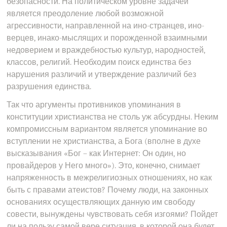
безопасности. На политическом уровне задачей
является преодоление любой возможной
агрессивности, направленной на ино-странцев, ино-
верцев, инако-мыслящих и порожденной взаимными
недоверием и враждебностью культур, народностей,
классов, религий. Необходим поиск единства без
нарушения различий и утверждение различий без
разрушения единства.
Так что аргументы противников упоминания в
конституции христианства не столь уж абсурдны. Неким
компромиссным вариантом является упоминание во
вступлении не христианства, а Бога (вполне в духе
высказывания «Бог – как Интернет: Он один, но
провайдеров у Него много»). Это, конечно, снимает
напряженность в межрелигиозных отношениях, но как
быть с правами атеистов? Почему люди, на законных
основаниях осуществляющих данную им свободу
совести, вынуждены чувствовать себя изгоями? Пойдет
ли на пользу самой вере ситуация, в которой она будет