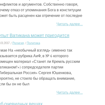
онфликтов и аргументов. Собственно говоря,
очему отказ от упоминания Бога в конституции
ожет быть расценен как отречение от последне
Читать далее…
пыт Ватикана может пригодится
.01.2017 /
Религия
/
Политика
 мае На «необычный взгляд» (именно так
азывается рубрика АиФ, в № 6 которого
омещен материал «Станет ли Кремль русским
атиканом?») сопредседателя партии
Либеральная Россия» Сергея Юшенкова,
ероятно, не стоило бы обращать внимание,
сли бы он не был
Читать далее…
б очевидных вещах