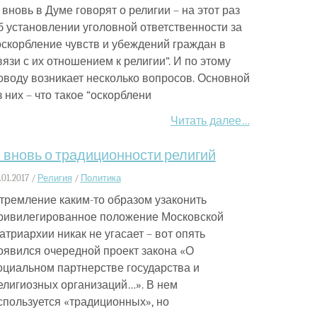
 вновь в Думе говорят о религии – на этот раз
б установлении уголовной ответственности за
оскорбление чувств и убеждений граждан в
вязи с их отношением к религии”. И по этому
оводу возникает несколько вопросов. Основной
з них – что такое “оскорблени
Читать далее…
 вновь о традиционности религий
.01.2017 /
Религия
/
Политика
тремление каким-то образом узаконить
ривилегированное положение Московской
атриархии никак не угасает – вот опять
оявился очередной проект закона «О
оциальном партнерстве государства и
елигиозных организаций…». В нем
спользуется «традиционных», но