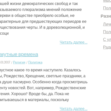
Мыс
ашей жизни демократических свобод и так
Пол
азываемого плюрализма мнений положение
еркви в обществе приобрело особые, не
Раз
арактерные для предшествующих периодов ее
Лич
уществования черты. И в дореволюционной, и
Пол
 соци
С у
Читать далее…
Рад
мутные времена
.01.2017 /
Религия
/
Политика
рустное какое-то время наступило. Казалось
ы, Рождество, Крещение, светлые праздники, а
а душе пасмурно. Особенно когда просмотришь
енту новостей. Вот, например, Рождественские
тения. Хорошо? Вроде бы, да. Пока не
читываешься в материалы, поскольку
Читать далее…