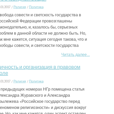
.01.2017 /
Религия
/
Политика
вобода совести и светскость государства в
оссийской Федерации провозглашены
аконодательно, и, казалось бы, серьезных
роблем в данной области не должно быть. Но,
ак мне кажется, ситуация сегодня такова, что и
вободы совести, и светскости государства
Читать далее…
ичность и организация в правовом
оле
.01.2017 /
Религия
/
Политика
 предыдущих номерах НГр помещена статья
лександра Журавского и Александра
рылежева «Российское государство перед
еноменом религиозности» и дискуссия вокруг
ее. Но, как мне кажется, один аспект оставлен