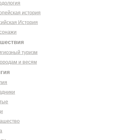
одология
опейская история
сийская История
сонажи
ешествия
игиозный туризм
городам и весям
игия
лия
здники
тые
и
ашество
а