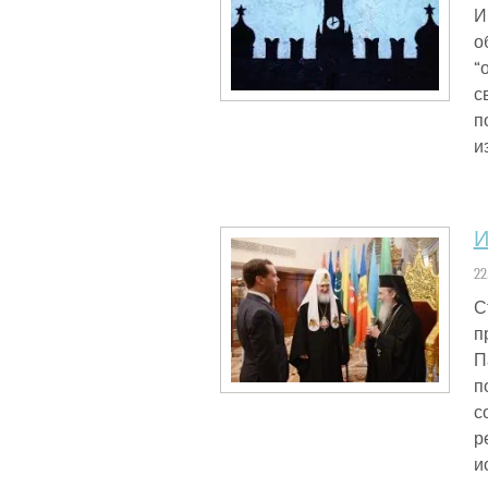
И
о
“
с
п
и
И
22
С
п
П
п
с
р
и