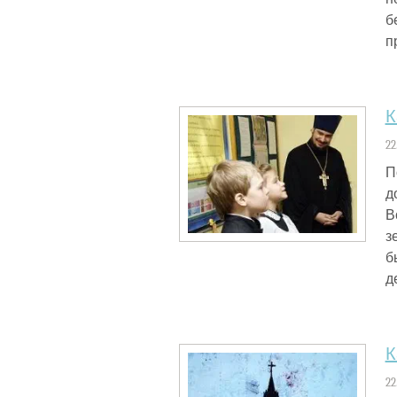
б
п
К
22
П
д
В
з
б
д
К
22