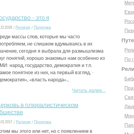
Мет
Евр
осударство – это я
Рос
.12.2018 /
Религия
/
Политика
Пер
реди массы слов, которые мы часто
Пут
потребляем, не слишком вдумываясь в их
Рел
начение, сегодня я выбрала для размышлизма
руг понятий, хорошо знакомых нам особенно из
По 
МИ: народ, государство, демократия и т.п.
Рел
амое понятное из них, на первый взгляд, -
Биб
демократия», «власть народа»...
Пра
Читать далее…
Свя
ерковь в плюралистическом
Люд
бществе
Мон
.01.2017 /
Религия
/
Политика
Пап
отим мы этого или нет, но с появлением в