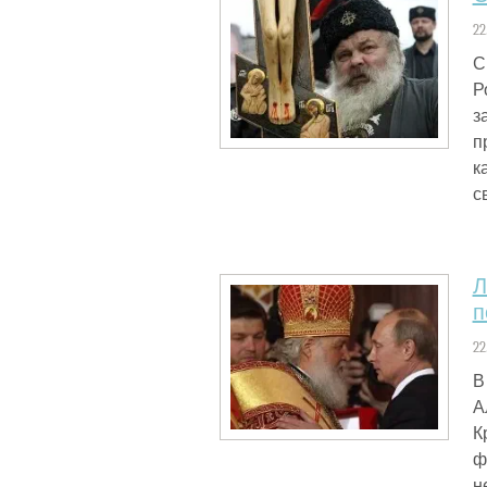
22
С
Р
з
п
к
с
Л
п
22
В
А
К
ф
н