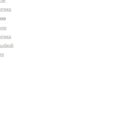
ли
итика
ное
ное
итика
лыбкой
ио