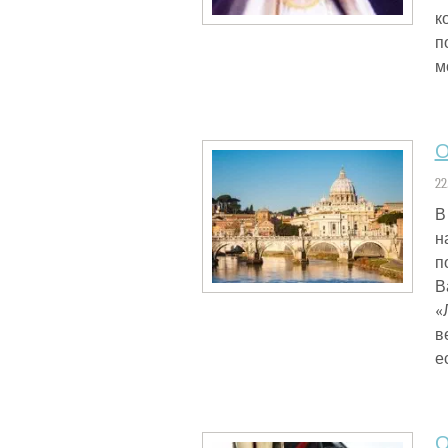
к
п
м
О
22
В
н
п
В
«
в
е
О