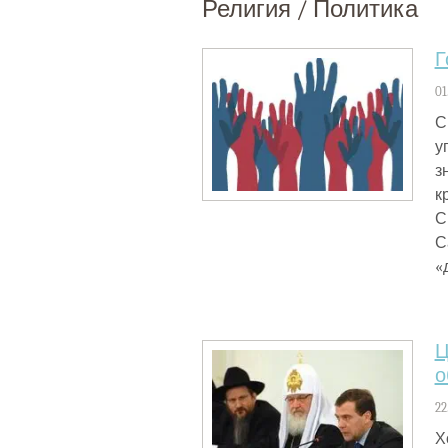
Религия / Политика
Г
01
С
у
з
к
С
С
«
Ц
о
22
Х