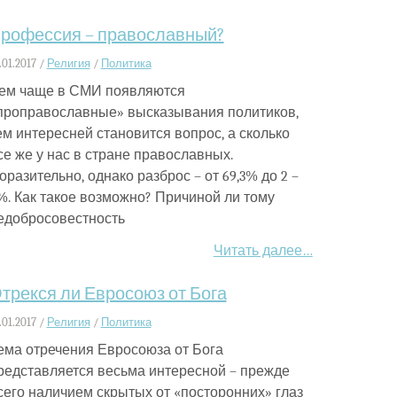
рофессия – православный?
.01.2017 /
Религия
/
Политика
ем чаще в СМИ появляются
проправославные» высказывания политиков,
ем интересней становится вопрос, а сколько
се же у нас в стране православных.
оразительно, однако разброс – от 69,3% до 2 –
%. Как такое возможно? Причиной ли тому
едобросовестность
Читать далее…
трекся ли Евросоюз от Бога
.01.2017 /
Религия
/
Политика
ема отречения Евросоюза от Бога
редставляется весьма интересной – прежде
сего наличием скрытых от «посторонних» глаз