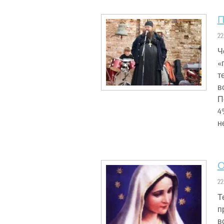
П
22
Ч
«
т
в
П
4
н
О
22
Т
п
в