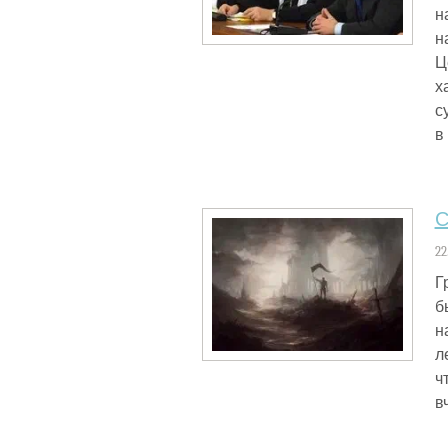
н
н
Ц
х
с
в
С
22
Г
б
н
л
ч
в