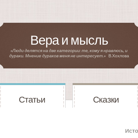
Вера и мысль
«Люди делятся на две категории: те, кому я нравлюсь, и
дураки. Мнение дураков меня не интересует.»
В.Хохлова
Статьи
Сказки
Ист