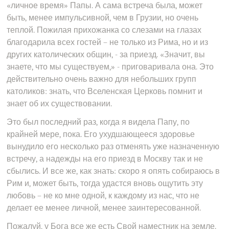
«личное время» Папы. А сама встреча была, может
быть, менее импульсивной, чем в Грузии, но очень
теплой. Пожилая прихожанка со слезами на глазах
благодарила всех гостей – не только из Рима, но и из
других католических общин, - за приезд. «Значит, вы
знаете, что мы существуем,» - приговаривала она. Это
действительно очень важно для небольших групп
католиков: знать, что Вселенская Церковь помнит и
знает об их существовании.
Это был последний раз, когда я видела Папу, по
крайней мере, пока. Его ухудшающееся здоровье
вынудило его несколько раз отменять уже назначенную
встречу, а надежды на его приезд в Москву так и не
сбылись. И все же, как знать: скоро я опять собираюсь в
Рим и, может быть, тогда удастся вновь ощутить эту
любовь – не ко мне одной, к каждому из нас, что не
делает ее менее личной, менее заинтересованной.
Пожалуй, у Бога все же есть Свой наместник на земле.