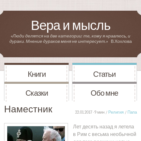
Вера и мысль
«Люди делятся на две категории: те, кому я нравлюсь, и
дураки. Мнение дураков меня не интересует.»
В.Хохлова
Книги
Статьи
Сказки
Обо мне
Наместник
22.01.2017 · 9 мин /
Религия
/
Папа
Лет десять назад я летела
в Рим с весьма необычной