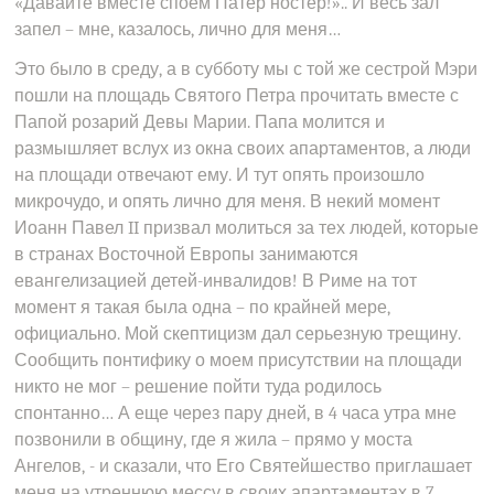
«Давайте вместе споем Патер ностер!».. И весь зал
запел – мне, казалось, лично для меня…
Это было в среду, а в субботу мы с той же сестрой Мэри
пошли на площадь Святого Петра прочитать вместе с
Папой розарий Девы Марии. Папа молится и
размышляет вслух из окна своих апартаментов, а люди
на площади отвечают ему. И тут опять произошло
микрочудо, и опять лично для меня. В некий момент
Иоанн Павел II призвал молиться за тех людей, которые
в странах Восточной Европы занимаются
евангелизацией детей-инвалидов! В Риме на тот
момент я такая была одна – по крайней мере,
официально. Мой скептицизм дал серьезную трещину.
Сообщить понтифику о моем присутствии на площади
никто не мог – решение пойти туда родилось
спонтанно… А еще через пару дней, в 4 часа утра мне
позвонили в общину, где я жила – прямо у моста
Ангелов, - и сказали, что Его Святейшество приглашает
меня на утреннюю мессу в своих апартаментах в 7