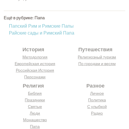
Ещё в рубрике: Папа
Папский Рим и Римские Папы
Райские сады и Римский Папа
История
Путешествия
Методология
Религиозный туризм
Европейская история
По городам и весям
Российская История
Персонажи
Религия
Разное
Библия
Личное
Праздники
Политика
Святые
С улыбкой
Люди
Радио
Монашество
Папа