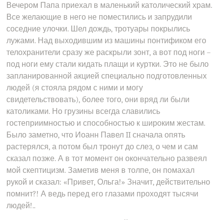
Вечером Папа приехал в маленький католический храм.
Все желающие в него не поместились и запрудили
соседние улочки. Шел дождь, тротуары покрылись
лужами. Над выходившим из машины понтификом его
телохранители сразу же раскрыли зонт, а вот под ноги –
под ноги ему стали кидать плащи и куртки. Это не было
запланированной акцией специально подготовленных
людей (я стояла рядом с ними и могу
свидетельствовать), более того, они вряд ли были
католиками. Но грузины всегда славились
гостеприимностью и способностью к широким жестам.
Было заметно, что Иоанн Павел II сначала опять
растерялся, а потом был тронут до слез, о чем и сам
сказал позже. А в тот момент он окончательно развеял
мой скептицизм. Заметив меня в толпе, он помахал
рукой и сказал: «Привет, Ольга!» Значит, действительно
помнит?! А ведь перед его глазами проходят тысячи
людей!..