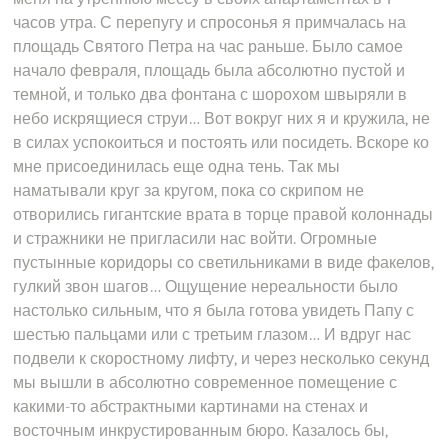
часов утра. С перепугу и спросонья я примчалась на
площадь Святого Петра на час раньше. Было самое
начало февраля, площадь была абсолютно пустой и
темной, и только два фонтана с шорохом швыряли в
небо искрящиеся струи… Вот вокруг них я и кружила, не
в силах успокоиться и постоять или посидеть. Вскоре ко
мне присоединилась еще одна тень. Так мы
наматывали круг за кругом, пока со скрипом не
отворились гигантские врата в торце правой колоннады
и стражники не пригласили нас войти. Огромные
пустынные коридоры со светильниками в виде факелов,
гулкий звон шагов… Ощущение нереальности было
настолько сильным, что я была готова увидеть Папу с
шестью пальцами или с третьим глазом… И вдруг нас
подвели к скоростному лифту, и через несколько секунд
мы вышли в абсолютно современное помещение с
какими-то абстрактными картинами на стенах и
восточным инкрустированным бюро. Казалось бы,