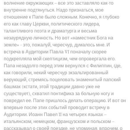
волнение окружающих – все это заставляло как-то
внутренне подтянуться. Надо признаться, мое
отношение к Папе было сложным. Конечно, я глубоко
его как главу Церкви, политического лидера,
талантливого поэта и драматурга и весьма
незаурядную личность. Но вот «наместник Бога на
земле» - это, пожалуй, чересчур, думалось мне. И
встреча в Аудитории Павла VI поначалу скорее
подкрепляла мой скептицизм, чем опровергала его.
Папа незадолго перед этим вернулся с Филиппин, где,
как говорили, некий чересчур экзальтированный
верующий, стремясь поцеловать знаменитый папский
башмак (кстати, этой традиции давно уже не
существует), схватил понтифика за больную ногу и
повредил ее. Папе пришлось делать операцию. И вот он
впервые после этих событий проводит встречу в
Аудитории. Иоанн Павел II на четырех языках –
итальянском, немецком, французском и польском –
рассказывал о своей поездке, не упоминая, впрочем, о