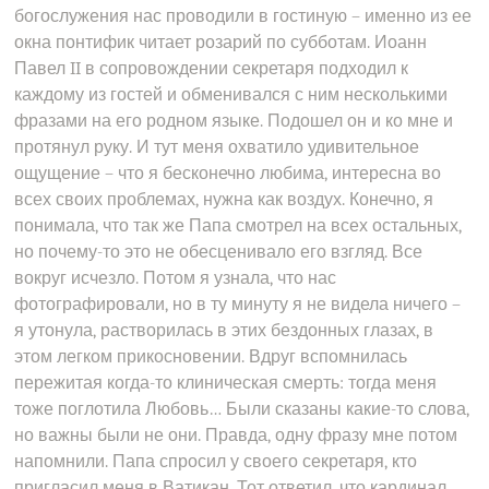
богослужения нас проводили в гостиную – именно из ее
окна понтифик читает розарий по субботам. Иоанн
Павел II в сопровождении секретаря подходил к
каждому из гостей и обменивался с ним несколькими
фразами на его родном языке. Подошел он и ко мне и
протянул руку. И тут меня охватило удивительное
ощущение – что я бесконечно любима, интересна во
всех своих проблемах, нужна как воздух. Конечно, я
понимала, что так же Папа смотрел на всех остальных,
но почему-то это не обесценивало его взгляд. Все
вокруг исчезло. Потом я узнала, что нас
фотографировали, но в ту минуту я не видела ничего –
я утонула, растворилась в этих бездонных глазах, в
этом легком прикосновении. Вдруг вспомнилась
пережитая когда-то клиническая смерть: тогда меня
тоже поглотила Любовь… Были сказаны какие-то слова,
но важны были не они. Правда, одну фразу мне потом
напомнили. Папа спросил у своего секретаря, кто
пригласил меня в Ватикан. Тот ответил, что кардинал