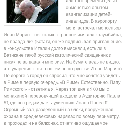
для того времени целью –
обменяться опытом
евангелизации детей-
инвалидов. В аэропорту
меня встречал монсеньор
Иван Марин – несколько странное имя для колумбийца,
не правда ли? (Кстати, он же подписывал приглашение:
в консульстве Италии долго выясняли, есть ли в
Ватикане такой русский католический священник и
никак не выдавали мне визу. На бумаге ведь не видно,
что ударения стоят совсем не по-русски:
И
ван Мар
и
н).
По дороге в город он спросил, что мне хочется увидеть
в Риме в первую очередь. «В Риме? Естественно, Папу
Римского!» - ответила я. Через три дня в 9.00 мы с
монахиней-переводчицей входили в Аудиторию Павла
VI, где по средам дает аудиенцию Иоанн Павел II.
Огромный зал, разделенный на блоки, вооруженная
охрана в средневековых нарядах по всему периметру,
в проходах и на балконах, отчетливо ощущаемое