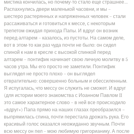
мистика кончилась, но почему-то стало еще страшнее…
Распахнулись двери маленькой часовни, и мы –
шестеро растерянных и напряженных человек – стали
рассаживаться и готовиться к мессе, с некоторым
трепетом ожидая прихода Папы. И вдруг он возник
перед алтарем – казалось, из пустоты. На самом деле,
вот в этом-то как раз чуда почти не было: он сидел
спиной к нам в кресле с высокой спинкой перед
алтарем – понтифик начинает свою личную молитву в 5
часов утра. Мы его просто не заметили. Понтифик
выглядел не просто плохо – он выглядел
отвратительно: совершенно больным и обессиленным.
Я испугалась, что мессу он служить не сможет. И вдруг
(для истории моего знакомства с Иоанном Павлом II
это самое характерное слово – в ней все происходило
«вдруг») Папа прямо на наших глазах преобразился –
выпрямилась спина, почти перестала дрожать рука. Его
красивый голос оказался неожиданно звучным. Почти
всю мессу он пел – мою любимую григорианику. А после