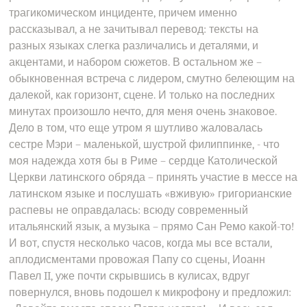
трагикомическом инциденте, причем именно
рассказывал, а не зачитывал перевод: тексты на
разных языках слегка различались и деталями, и
акцентами, и набором сюжетов. В остальном же –
обыкновенная встреча с лидером, смутно белеющим на
далекой, как горизонт, сцене. И только на последних
минутах произошло нечто, для меня очень знаковое.
Дело в том, что еще утром я шутливо жаловалась
сестре Мэри – маленькой, шустрой филиппинке, - что
моя надежда хотя бы в Риме – сердце Католической
Церкви латинского обряда – принять участие в мессе на
латинском языке и послушать «вживую» григорианские
распевы не оправдалась: всюду современный
итальянский язык, а музыка – прямо Сан Ремо какой-то!
И вот, спустя несколько часов, когда мы все встали,
аплодисментами провожая Папу со сцены, Иоанн
Павел II, уже почти скрывшись в кулисах, вдруг
повернулся, вновь подошел к микрофону и предложил: