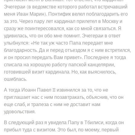
Эчегераи (в ведомстве которого работал встречавший
меня Иван Марин). Понтифик велел поблагодарить его
за это. Через пару лет кардинал прилетел в Москву и
сразу же поинтересовался, как со мной связаться. Я
удивилась, что он обо мне помнит. Эчегераи в ответ
улыбнулся: «Не так уж часто Папа передает мне
благодарность. Да и перед отъездом я с ним встретился,
и он просил передать Вам привет». Последнее я тогда
списала на хорошую работу папской канцелярии,
готовившей визит кардинала. Но, как выяснилось,
ошиблась.
А тогда Иоанн Павел II извинился за то, что не
приглашает нас с ним позавтракать, объяснив, что он
еще слаб, и трапеза с ним не доставит нам
удовольствия.
В следующий раз я увидела Папу в Тбилиси, когда он
прибыл туда с визитом. Это был, по-моему, первый