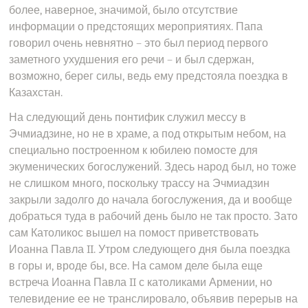
более, наверное, значимой, было отсутствие
информации о предстоящих мероприятиях. Папа
говорил очень невнятно – это был период первого
заметного ухудшения его речи – и был сдержан,
возможно, берег силы, ведь ему предстояла поездка в
Казахстан.
На следующий день понтифик служил мессу в
Эчмиадзине, но не в храме, а под открытым небом, на
специально построенном к юбилею помосте для
экуменических богослужений. Здесь народ был, но тоже
не слишком много, поскольку трассу на Эчмиадзин
закрыли задолго до начала богослужения, да и вообще
добраться туда в рабочий день было не так просто. Зато
сам Католикос вышел на помост приветствовать
Иоанна Павла II. Утром следующего дня была поездка
в горы и, вроде бы, все. На самом деле была еще
встреча Иоанна Павла II с католиками Армении, но
телевидение ее не транслировало, объявив перерыв на