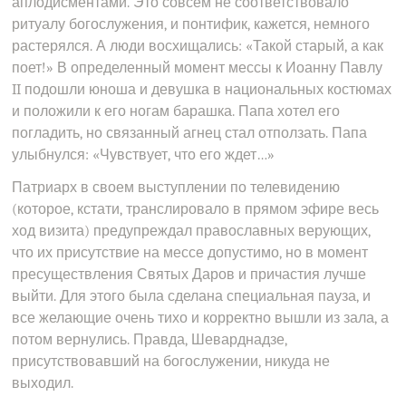
аплодисментами. Это совсем не соответствовало
ритуалу богослужения, и понтифик, кажется, немного
растерялся. А люди восхищались: «Такой старый, а как
поет!» В определенный момент мессы к Иоанну Павлу
II подошли юноша и девушка в национальных костюмах
и положили к его ногам барашка. Папа хотел его
погладить, но связанный агнец стал отползать. Папа
улыбнулся: «Чувствует, что его ждет…»
Патриарх в своем выступлении по телевидению
(которое, кстати, транслировало в прямом эфире весь
ход визита) предупреждал православных верующих,
что их присутствие на мессе допустимо, но в момент
пресуществления Святых Даров и причастия лучше
выйти. Для этого была сделана специальная пауза, и
все желающие очень тихо и корректно вышли из зала, а
потом вернулись. Правда, Шеварднадзе,
присутствовавший на богослужении, никуда не
выходил.