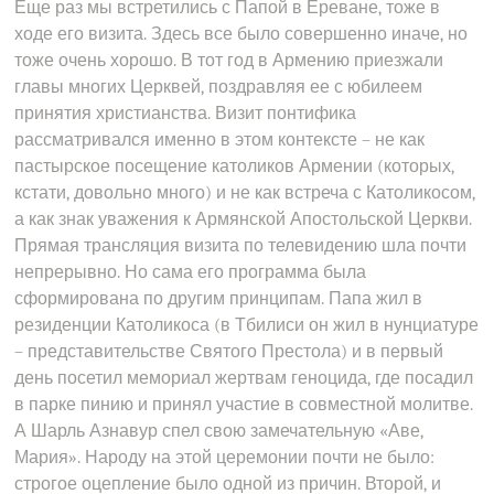
Еще раз мы встретились с Папой в Ереване, тоже в
ходе его визита. Здесь все было совершенно иначе, но
тоже очень хорошо. В тот год в Армению приезжали
главы многих Церквей, поздравляя ее с юбилеем
принятия христианства. Визит понтифика
рассматривался именно в этом контексте – не как
пастырское посещение католиков Армении (которых,
кстати, довольно много) и не как встреча с Католикосом,
а как знак уважения к Армянской Апостольской Церкви.
Прямая трансляция визита по телевидению шла почти
непрерывно. Но сама его программа была
сформирована по другим принципам. Папа жил в
резиденции Католикоса (в Тбилиси он жил в нунциатуре
– представительстве Святого Престола) и в первый
день посетил мемориал жертвам геноцида, где посадил
в парке пинию и принял участие в совместной молитве.
А Шарль Азнавур спел свою замечательную «Аве,
Мария». Народу на этой церемонии почти не было:
строгое оцепление было одной из причин. Второй, и