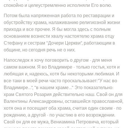
спокойно и целеустремленно исполняли Его волю.
Потом была напряженная работа по реставрации и
обустройству храма, налаживанию религиозной жизни
прихода и все прочее. Я бы могла здесь с полным
основанием вознести хвалу настоятелю храма отцу
Стефану и сестрам “Дочери Церкви”, работающим в
общине, но сегодня речь не о них.
Напоследок я хочу поговорить о другом - для меня
самом важном. Я во Владимире - только гостья, хотя и
любящая и, надеюсь, хотя бы некоторыми любимая. И
все-таки в моей речи часто проскальзывает:“У нас во
Владимире…”, “в нашем храме…” Это показательно:
храм Святого Розария действительно наш. Свой он для
Валентины Александровны, оставшейся православной,
хотя она и посещает оба храма, считая один своим - по
рождению, а другой - по участию в его возрождении.
Свой он для ее мужа, Вениамина Петровича, который