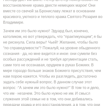
восстановление храма двести немецких марок! Они
вместе со свечой за Брониславу лежат в основании
красивого, уютного и теплого храма Святого Розария во
Владимире.
Зачем им это было нужно? Эдуард был, конечно,
католиком, но вот утверждать, что “практикующим”, я бы
не рискнула. Сила веры? Чьей? Желание, чтобы было
“по справедливости”? Пожалуй, на уровне обыденного
сознания - да, но мне видится и иное: они сумели без
особых рассуждений и не требуя аргументации стать,
сами того не осознавая, орудием в руках Божиих. В
мире гораздо больше знаков Божиего присутствия, чем
нам порою кажется. Чтобы их разглядеть, достаточно
задать себе нужный вопрос. В данном случае этот
вопрос -“А зачем им это было нужно?” В том-то и дело,
что им - незачем. Это было нужно не им. И смысл
служения этой семьи не в том, что они добивались
передачи храма и его восстановления, а в том, что они