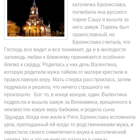
католичка Бронислава,
полюбила она русского
парня Сашу и вышла за
него замуж. Парень был
православный, но
Бронислава считала, что
Господь все видит и все понимает, да и в молодости
заповедь любви к ближнему принимается особенно
близко к сердцу. Родилась у них дочь Валентина,
которую родители мужа тайком от матери крестили в
православную веру. Мать сперва расстроилась, затем
подумала и решила, что ничего страшного не
произошло - Бог-то, в конце концов, один. Валентина
подросла и вышла замуж за Вениамина, крещенного в
неизвестно какую веру бабками, и родила сына
Эдуарда. Когда они жили в Риге, Бронислава вспомнила
урок, преподанный ей когда-то родственниками мужа, и
окрестила своего семилетнего внука в католической
церкви. Но и это не внесло разлада в семью.