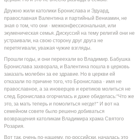
Дружно жили католики Бронислава и Эдуард,
православная Валентина и партийный Вениамин, не
зная о том, что они - межконфессиональная, или
экуменическая семья. Дискуссий на тему религий они не
устраивали, на свою сторону друг друга не
перетягивали, уважая чужие взгляды.
Прошли годы, и они переехали во Владимир. Бабушка
Бронислава захворала, и Валентина пошла в церковь
заказать молебен за ее здравие. Но в церкви ей
отказали по причине того, что Бронислава - имя не
православное, а за иноверцев и еретиков молиться не
след. Бронислава огорчилась и даже обиделась:“Что же
это, за мать теперь и помолиться негде?” И вот на
семейном совете было решено добиваться
возвращения католикам Владимира храма Святого
Розария.
Вот так, очень по-нашему, по-российски, началась это