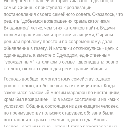
Но вернемся к нашей истории. Сказано - сделано, и
семья Сириных приступила к реализации
постановления своего семейного совета. Оказалось, что
решить “добъемся возвращения храма католикам
Владимира” легче, чем этих католиков найти. Будучи
людьми практичными и трезвомыслящими, Сирины
решили проблему просто и по-современному: дали
объявление в газету. И католики откликнулись - целых
одиннадцать, а вместе с Эдуардом, единственным
“урожденным” католиком в семье - двенадцать: ровно
столько, сколько нужно для регистрации общины.
Господь вообще помогал этому семейству, однако
ровно столько, чтобы не угасла их инициатива. Когда
закончился знакомый многим марафон по инстанциям,
храм был возвращен. Но в каком состоянии и на каких
условиях! Община, состоящая из двенадцати человек,
по преимуществу польских старушек, обязана была
восстановить храм в течение одного года. Вновь
Господь дает им шанс: Петер Штегер пожертвовал на