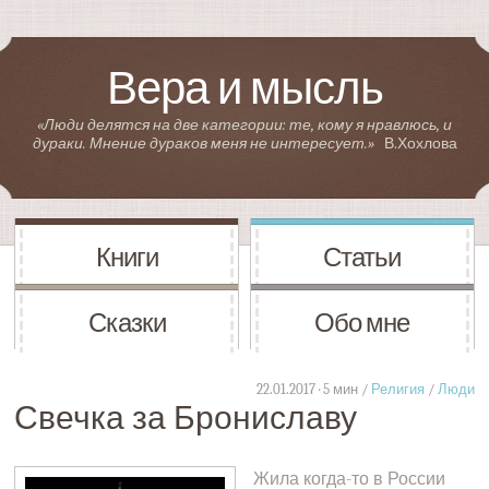
Вера и мысль
«Люди делятся на две категории: те, кому я нравлюсь, и
дураки. Мнение дураков меня не интересует.»
В.Хохлова
Книги
Статьи
Сказки
Обо мне
22.01.2017 · 5 мин /
Религия
/
Люди
Свечка за Брониславу
Жила когда-то в России