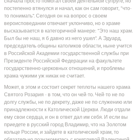
сначала просто помогал своей деятельной супруге, но
постепенно втянулся и начал, как он сам говорит, “что-
то понимать”. Сегодня он на вопрос о своем
вероисповедании отвечает уклончиво, но о храме
высказывается в категоричной манере: “Это наш храм.
Был бы не наш, я б давно из него ушел”. А Эдуард,
председатель общины католиков области, ныне учится
в Российской Академии государственной службы при
Президенте Российской Федерации на факультете
государственно-церковных отношений, и проблемы
храма чужими уж никак не считает.
Может, в этом и состоит секрет теплоты нашего храма
Святого Розария - в том, что он чей-то. Чей-то не по
долгу службы, не по декрету, даже не по служению или
принадлежности к Католической Церкви. Люди отдали
ему свои сердца, и он в ответ дал им себя. И если вы
приедете в русский город Владимир, что на Золотом
кольце России, и зайдете в католический храм, то
обязательно познакомитесь с кокетливой Валентиной