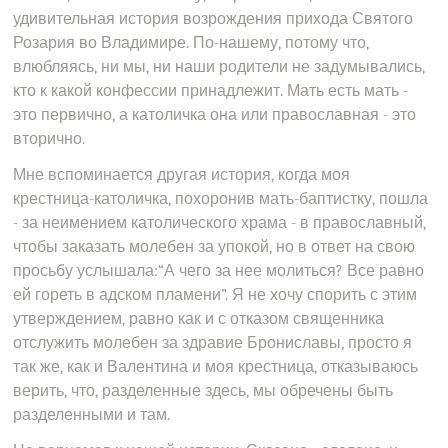
удивительная история возрождения прихода Святого
Розария во Владимире. По-нашему, потому что,
влюбляясь, ни мы, ни наши родители не задумывались,
кто к какой конфессии принадлежит. Мать есть мать -
это первично, а католичка она или православная - это
вторично.
Мне вспоминается другая история, когда моя
крестница-католичка, похоронив мать-баптистку, пошла
- за неимением католического храма - в православный,
чтобы заказать молебен за упокой, но в ответ на свою
просьбу услышала:“А чего за нее молиться? Все равно
ей гореть в адском пламени”. Я не хочу спорить с этим
утверждением, равно как и с отказом священника
отслужить молебен за здравие Брониславы, просто я
так же, как и Валентина и моя крестница, отказываюсь
верить, что, разделенные здесь, мы обречены быть
разделенными и там.