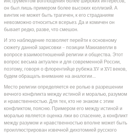
инструментом воплощения более широких интересов,
он был лишь примером более высоких коллизий. А
винтик не может быть трагичен, к его страданиям
невозможно относиться всерьез. Да и комичен он
бывает редко, разве, что смешон.
И это наблюдение позволяет перейти к основному
сюжету данной зарисовки – позиции Макиавелли в
вопросе взаимоотношений религии и общества. Этот
вопрос весьма актуален и для современной России,
поэтому, говоря о флорентийце рубежа XV и XVI веков,
будем обращать внимание на аналогии…
Место религии определяется ее ролью в разрешении
вечного конфликта между истиной и моралью, разумом
и нравственностью. Для тех, кто не знаком с этим
конфликтом, поясню. Примером его между истиной и
моралью является оценка лжи во спасение, а конфликт
между разумом и нравственностью вполне может быть
проиллюстрирован извечной дихотомией русского