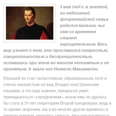
3 мая 1469 г. в знатной,
но небогатой
флорентийской семье
родился мальчик, чье
имя со временем
станет
нарицательным. Весь
мир узнает о том, кто прославился хитростью,
изворотливостью и беспринципностью,
оставшись при этом во многом непонятым и не
принятым. А звали его Никколо Макиавелли.
Юношей он стал талантливым, образованным, хотя и
слегка неказистым на вид. Владел иностранными
языками, а что еще важнее, прекрасно умел
прикидываться «середнячком», иначе ему не удалось
бы стать в 29 лет секретарем Второй канцелярии, ведь в
то время (впрочем, как и во многие другие времена) в
первую очередь ценились серость, безынициативность