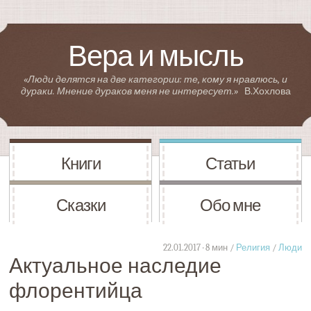
Вера и мысль
«Люди делятся на две категории: те, кому я нравлюсь, и
дураки. Мнение дураков меня не интересует.»
В.Хохлова
Книги
Статьи
Сказки
Обо мне
22.01.2017 · 8 мин /
Религия
/
Люди
Актуальное наследие
флорентийца