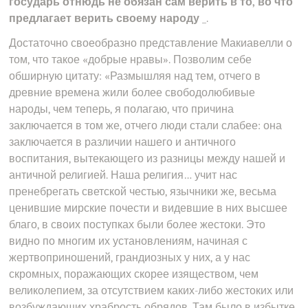
государь отнюдь не обязан сам верить в то, во что
предлагает верить своему народу
_.
Достаточно своеобразно представление Макиавелли о
том, что такое «добрые нравы». Позволим себе
обширную цитату: «Размышляя над тем, отчего в
древние времена жили более свободолюбивые
народы, чем теперь, я полагаю, что причина
заключается в том же, отчего люди стали слабее: она
заключается в различии нашего и античного
воспитания, вытекающего из разницы между нашей и
античной религией. Наша религия… учит нас
пренебрегать светской честью, язычники же, весьма
ценившие мирские почести и видевшие в них высшее
благо, в своих поступках были более жестоки. Это
видно по многим их установлениям, начиная с
жертвоприношений, грандиозных у них, а у нас
скромных, поражающих скорее изяществом, чем
великолепием, за отсутствием каких-либо жестоких или
возбуждающих храбрость обрядов. Там было в избытке