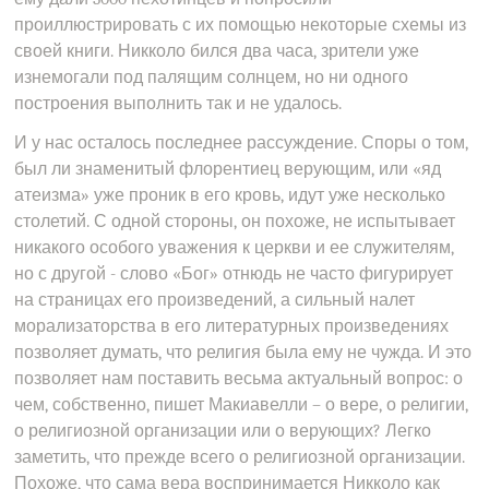
проиллюстрировать с их помощью некоторые схемы из
своей книги. Никколо бился два часа, зрители уже
изнемогали под палящим солнцем, но ни одного
построения выполнить так и не удалось.
И у нас осталось последнее рассуждение. Споры о том,
был ли знаменитый флорентиец верующим, или «яд
атеизма» уже проник в его кровь, идут уже несколько
столетий. С одной стороны, он похоже, не испытывает
никакого особого уважения к церкви и ее служителям,
но с другой - слово «Бог» отнюдь не часто фигурирует
на страницах его произведений, а сильный налет
морализаторства в его литературных произведениях
позволяет думать, что религия была ему не чужда. И это
позволяет нам поставить весьма актуальный вопрос: о
чем, собственно, пишет Макиавелли – о вере, о религии,
о религиозной организации или о верующих? Легко
заметить, что прежде всего о религиозной организации.
Похоже, что сама вера воспринимается Никколо как