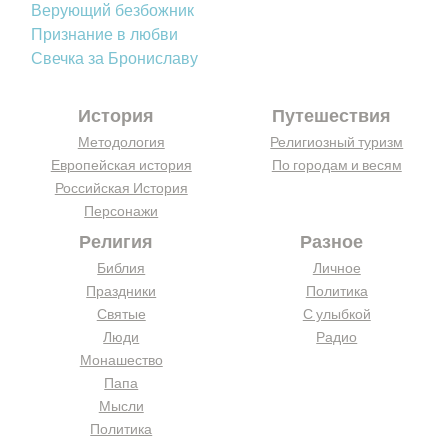
Верующий безбожник
Признание в любви
Свечка за Брониславу
История
Путешествия
Методология
Религиозный туризм
Европейская история
По городам и весям
Российская История
Персонажи
Религия
Разное
Библия
Личное
Праздники
Политика
Святые
С улыбкой
Люди
Радио
Монашество
Папа
Мысли
Политика