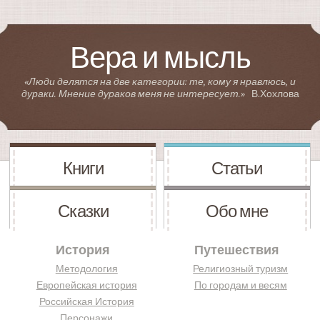
Вера и мысль
«Люди делятся на две категории: те, кому я нравлюсь, и
дураки. Мнение дураков меня не интересует.»
В.Хохлова
Книги
Статьи
Сказки
Обо мне
История
Путешествия
Методология
Религиозный туризм
Европейская история
По городам и весям
Российская История
Персонажи