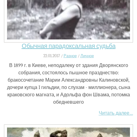
Обычная парадоксальная судьба
22.01.2017 /
Разное
/
Личное
В 1899 г. в Киеве, неподалеку от здания Дворянского
собрания, состоялось пышное празднество:
бракосочетание Марии Александровны Калиновской,
дочери купца I гильдии, по слухам - миллионера, сына
краковского магната, и Адольфа фон Швама, потомка
обедневшего
Читать далее…