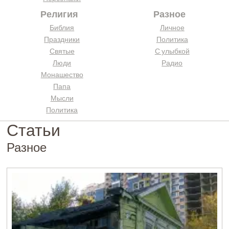
Религия
Разное
Библия
Личное
Праздники
Политика
Святые
С улыбкой
Люди
Радио
Монашество
Папа
Мысли
Политика
Статьи
Разное