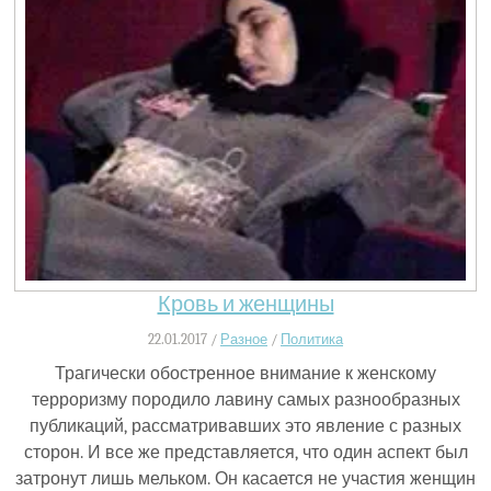
Кровь и женщины
22.01.2017 /
Разное
/
Политика
Трагически обостренное внимание к женскому
терроризму породило лавину самых разнообразных
публикаций, рассматривавших это явление с разных
сторон. И все же представляется, что один аспект был
затронут лишь мельком. Он касается не участия женщин