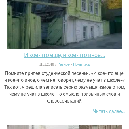
И кое-что еще, и кое-что иное…
11.11.2018 /
Разное
/
Политика
Помните припев студенческой песенки: «И кое-что еще,
и кое-что иное, о чем не говорят, чему не учат в школе»?
Так вот, я решила записать серию размышлизмов о том,
чему не учат в школе – о смысле привычных слов и
словосочетаний.
Читать далее…