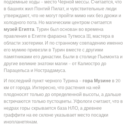
подземные ходы – место Черной мессы. Считается, что
в башнях жил Понтий Пилат, и чувствительные люди
утверждают, что не могут пройти мимо них без дрожи и
холодного пота. Но магическим центром считается
музей Египта
. Турин был основан во времена
правления в Египте фараона Тутмоса III, мастера в
области эзотерики. И по странному совпадению именно
его мумию привезли в Турин вместе с другими
памятниками его династии. Были в столице Пьемонта и
другие великие знатоки магии – от Калиостро до
Парацельса и Нострадамуса.
И последний пункт черного Турина –
гора Музине
в 20
км от города. Интересно, что растения на ней
плодоносят только до определенной высоты, а дальше
встречаются только пустоцветы. Уфологи считают, что в
недрах горы скрывается база НЛО, а древнее
граффити на ее склоне указывает место посадки
инопланетянам.