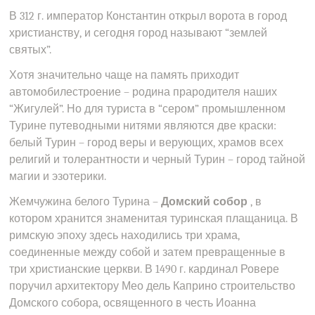
В 312 г. император Константин открыл ворота в город
христианству, и сегодня город называют “землей
святых”.
Хотя значительно чаще на память приходит
автомобилестроение – родина прародителя наших
“Жигулей”. Но для туриста в “сером” промышленном
Турине путеводными нитями являются две краски:
белый Турин – город веры и верующих, храмов всех
религий и толерантности и черный Турин – город тайной
магии и эзотерики.
Жемчужина белого Турина –
Домский собор
, в
котором хранится знаменитая туринская плащаница. В
римскую эпоху здесь находились три храма,
соединенные между собой и затем превращенные в
три христианские церкви. В 1490 г. кардинал Ровере
поручил архитектору Мео дель Каприно строительство
Домского собора, освященного в честь Иоанна