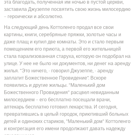
эта благодать, полученная им ночью в пустой церкви,
заставила Джузеппе посвятить свою жизнь милосердию
– героически и абсолютно.
На следующий день Коттоленго продал все свои
картины, книги, серебряные пряжки, золотые часы и
даже плащ и купил две комнаты. Это и стало первым
помещением его приюта, а первой его жительницей
стала парализованная старуха, которую он подобрал на
улице. У нее не было ни документов, ни денег на аренду
жилья. “Это ничего, - говорил Джузеппе, - аренду
заплатит Божественное Провидение”. Вскоре
появились и другие жильцы. “Маленький дом
Божественного Провидения” расцвел невиданным
милосердием – его бесплатно посещали врачи,
аптекарь бесплатно готовил лекарства. И сегодня,
превратившись в целый городок, приютивший больных
детей и одиноких стариков, “Маленький дом” Коттоленго
и конгрегация его имени продолжают давать надежду