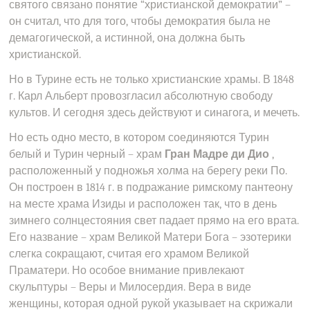
святого связано понятие “христианской демократии” –
он считал, что для того, чтобы демократия была не
демагогической, а истинной, она должна быть
христианской.
Но в Турине есть не только христианские храмы. В 1848
г. Карл Альберт провозгласил абсолютную свободу
культов. И сегодня здесь действуют и синагога, и мечеть.
Но есть одно место, в котором соединяются Турин
белый и Турин черный – храм
Гран Мадре ди Дио
,
расположенный у подножья холма на берегу реки По.
Он построен в 1814 г. в подражание римскому пантеону
на месте храма Изиды и расположен так, что в день
зимнего солнцестояния свет падает прямо на его врата.
Его название – храм Великой Матери Бога – эзотерики
слегка сокращают, считая его храмом Великой
Праматери. Но особое внимание привлекают
скульптуры – Веры и Милосердия. Вера в виде
женщины, которая одной рукой указывает на скрижали