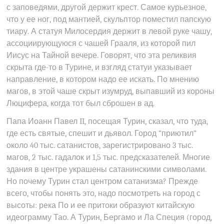
с заповедями, другой держит крест. Самое курьезное,
что у ее ног, под мантией, скульптор поместил папскую
тиару. А статуя Милосердия держит в левой руке чашу,
ассоциирующуюся с чашей Грааля, из которой пил
Иисус на Тайной вечере. Говорят, что эта реликвия
скрыта где-то в Турине, и взгляд статуи указывает
направление, в котором надо ее искать. По мнению
магов, в этой чаше скрыт изумруд, выпавший из короны
Люцифера, когда тот был сброшен в ад.
Папа Иоанн Павел II, посещая Турин, сказал, что туда,
где есть святые, спешит и дьявол. Город “приютил”
около 40 тыс. сатанистов, зарегистрировано 3 тыс.
магов, 2 тыс. гадалок и 1,5 тыс. предсказателей. Многие
здания в центре украшены сатанинскими символами.
Но почему Турин стал центром сатанизма? Прежде
всего, чтобы понять это, надо посмотреть на город с
высоты: река По и ее притоки образуют китайскую
идеограмму Тао. А Турин, Бергамо и Ла Специя (город,