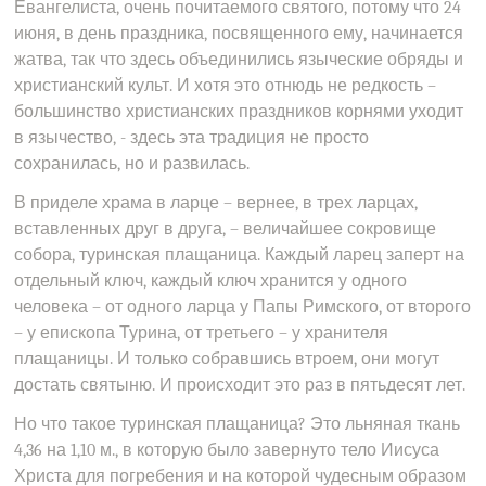
Евангелиста, очень почитаемого святого, потому что 24
июня, в день праздника, посвященного ему, начинается
жатва, так что здесь объединились языческие обряды и
христианский культ. И хотя это отнюдь не редкость –
большинство христианских праздников корнями уходит
в язычество, - здесь эта традиция не просто
сохранилась, но и развилась.
В приделе храма в ларце – вернее, в трех ларцах,
вставленных друг в друга, – величайшее сокровище
собора, туринская плащаница. Каждый ларец заперт на
отдельный ключ, каждый ключ хранится у одного
человека – от одного ларца у Папы Римского, от второго
– у епископа Турина, от третьего – у хранителя
плащаницы. И только собравшись втроем, они могут
достать святыню. И происходит это раз в пятьдесят лет.
Но что такое туринская плащаница? Это льняная ткань
4,36 на 1,10 м., в которую было завернуто тело Иисуса
Христа для погребения и на которой чудесным образом