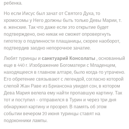
ребенка.
Но если Иисус был зачат от Святого Духа, то
хромосомы у Него должны быть только Девы Марии, т.
е. женские. Так что даже если это открытие будет
подтверждено, оно никак не сможет опровергнуть
гипотезу о подлинности плащаницы, скорее наоборот,
подтвердив заодно непорочное зачатие.
Любят туринцы и
санктуарий Консолаты
, основанный
еще в 440 г. Изображение Богоматери с Младенцем,
находящееся в главном алтаре, было когда-то утрачено.
Его обретение связывают с легендой, согласно которой
слепой Жан Раве из Бриансона увидел сон, в котором
Дева Мария велела ему найти пропавшую картину. Так
тот и поступил – отправился в Турин и через три дня
обнаружил картину и прозрел. В память об этом
событии вечером 20 июня туринцы ставят на
подоконники лампы.