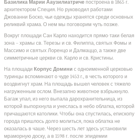
Базилика Марии Ааузилиатриче
построена в 1865 г.
архитектором Специя. Но руководил работами
Джованни Боско, чьи одежды хранятся среди основных
реликвий храма. О нем мы поговорим чуть позже.
Вокруг площади Сан Карло находится прямо-таки белая
зона – храмы св. Терезы и св. Филиппа, святых Фомы и
Массимо и святых Лоренцо и Далмаццо, а также две
симметричные церкви св. Карло и св. Кристины.
На площади
Корпус Домини
с одноименной церковью
туринцы вспоминают о чуде 1453 г., в честь которого и
воздвигнут храм. На площадь вышел человек с тяжело
нагруженным ослом. Внезапно животное взбрыкнуло.
Багаж упал, из него выпала дарохранительница, из
которой выпорхнула и унеслась в небо облатка, которой
причащаются католики. Чтобы она спустилась, епископу
города пришлось долго молиться, пока облатка не
оказалась в чаше. Через шесть лет здесь установили
мраморную доску, а в 1598 г. после эпидемии