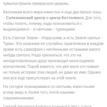
чумыпостроили прекрасную церковь.
Католикам всего мира известны и еще две белые зоны
–
Салезианский центр
и
центр Коттоленго
. Для того,
чтобы понять, почему, надо познакомиться с
выдающимися – и святыми – туринцами.
Есть Святая Земля – Иерусалим, а есть Земля святых –
Турин. Это название не случайно: практически в каждом
храме есть саркофаги с нетленными останками какого-
нибудь святого. Надо признаться, что это на
неподготовленную душу производит неизгладимое
впечатление. Порой кажется, что уже мало кто помнит
не только историю этих людей, но даже их имя. Однако
они все еще присутствуют на этой земле.
Но сегодня познакомимся со святыми, известными
всему миру и, более того, почти нашими
современниками.
Святой Джузеппе Кафассо родился в 1811 г. и был