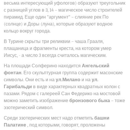
весьма интересующий уфологов) образуют треугольник
с разницей углов в 3, 14 – магическое число строителей
пирамид. Еще один “аргумент” – слияние рек По
(солнце) и Доры (луна), которые образуют водное
кольцо вокруг города.
В Турине скрыты три реликвии – чаша Грааля,
плащаница и фрагменты креста, на котором умер
Иисус, - а число 3 всегда считалось магическим.
На площади Солферино находится
Ангельский
фонтан
. Его скульптурная группа содержит масонские
символы. Они есть и на
ул.Милано
и на
ул.
Гарибальди
в виде характерных квадратных колон с
пазами. Рядом с галереей Сан Федерико на мостовой
можно заметить изображение
бронзового быка
– тоже
эзотерический символ.
Среди эзотерических мест надо отметить
башни
Палатине
, под которыми, говорят, проложены