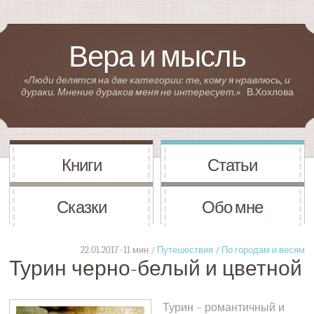
Вера и мысль
«Люди делятся на две категории: те, кому я нравлюсь, и
дураки. Мнение дураков меня не интересует.»
В.Хохлова
Книги
Статьи
Сказки
Обо мне
22.01.2017 · 11 мин /
Путешествия
/
По городам и весям
Турин черно-белый и цветной
Турин – романтичный и