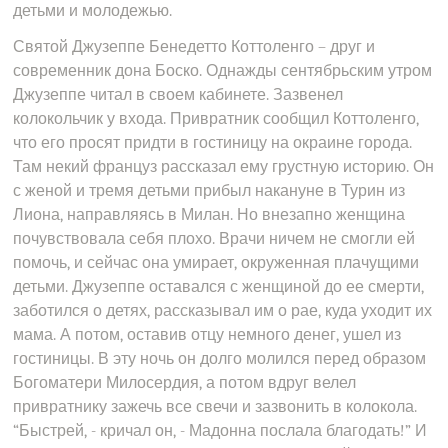
детьми и молодежью.
Святой Джузеппе Бенедетто Коттоленго – друг и
современник дона Боско. Однажды сентябрьским утром
Джузеппе читал в своем кабинете. Зазвенел
колокольчик у входа. Привратник сообщил Коттоленго,
что его просят придти в гостиницу на окраине города.
Там некий француз рассказал ему грустную историю. Он
с женой и тремя детьми прибыл накануне в Турин из
Лиона, направляясь в Милан. Но внезапно женщина
почувствовала себя плохо. Врачи ничем не смогли ей
помочь, и сейчас она умирает, окруженная плачущими
детьми. Джузеппе оставался с женщиной до ее смерти,
заботился о детях, рассказывал им о рае, куда уходит их
мама. А потом, оставив отцу немного денег, ушел из
гостиницы. В эту ночь он долго молился перед образом
Богоматери Милосердия, а потом вдруг велел
привратнику зажечь все свечи и зазвонить в колокола.
“Быстрей, - кричал он, - Мадонна послала благодать!” И