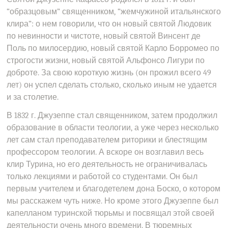
“образцовым” священником, “жемчужиной итальянского
клира”: о нем говорили, что он новый святой Людовик
по невинности и чистоте, новый святой Винсент де
Поль по милосердию, новый святой Карло Борромео по
строгости жизни, новый святой Альфонсо Лигури по
доброте. За свою короткую жизнь (он прожил всего 49
лет) он успел сделать столько, сколько иным не удается
и за столетие.
В 1832 г. Джузеппе стал священником, затем продолжил
образование в области теологии, а уже через несколько
лет сам стал преподавателем риторики и блестящим
профессором теологии. А вскоре он возглавил весь
клир Турина, но его деятельность не ограничивалась
только лекциями и работой со студентами. Он был
первым учителем и благодетелем дона Боско, о котором
мы расскажем чуть ниже. Но кроме этого Джузеппе был
капелланом туринской тюрьмы и посвящал этой своей
деятельности очень много времени. В тюремных