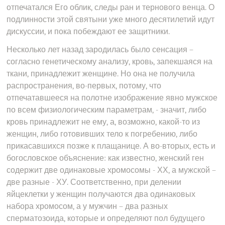
отпечатался Его облик, следы ран и тернового венца. О
подлинности этой святыни уже много десятилетий идут
дискуссии, и пока побеждают ее защитники.
Несколько лет назад зародилась было сенсация –
согласно генетическому анализу, кровь, запекшаяся на
ткани, принадлежит женщине. Но она не получила
распространения, во-первых, потому, что
отпечатавшееся на полотне изображение явно мужское
по всем физиологическим параметрам, - значит, либо
кровь принадлежит не ему, а, возможно, какой-то из
женщин, либо готовивших тело к погребению, либо
прикасавшихся позже к плащанице. А во-вторых, есть и
богословское объяснение: как известно, женский ген
содержит две одинаковые хромосомы - ХХ, а мужской –
две разные - ХУ. Соответственно, при делении
яйцеклетки у женщин получаются два одинаковых
набора хромосом, а у мужчин – два разных
сперматозоида, которые и определяют пол будущего