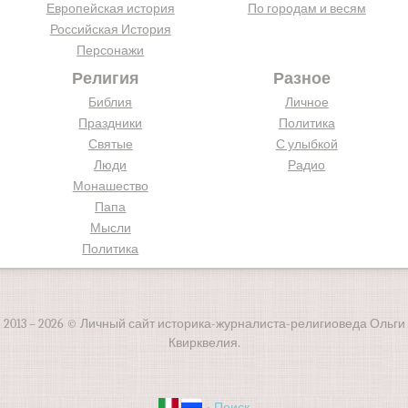
Европейская история
По городам и весям
Российская История
Персонажи
Религия
Разное
Библия
Личное
Праздники
Политика
Святые
С улыбкой
Люди
Радио
Монашество
Папа
Мысли
Политика
2013 – 2026 © Личный сайт историка-журналиста-религиоведа Ольги
Квирквелия.
·
Поиск