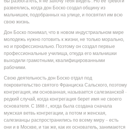
бы разбогатеть, я не захочу тебя видеть”. Но ее тревоги
развеялись, когда дон Боско создал общину из
мальчишек, подобранных на улице, и посвятил им всю
свою жизнь.
Дон Боско понимал, что в новом индустриальном мире
молодежь нужно готовить к жизни, не только морально,
но и профессионально. Поэтому он создал первые
профессиональные училища, откуда его мальчишки
выходили грамотными, квалифицированными
рабочими.
Свою деятельность дон Боско отдал под
покровительство святого Франциска Сальского, поэтому
конгрегация, им основанная, называется салезианской -
редкий случай, когда конгрегация берет имя не своего
основателя. С 1888 г., когда была создана сначала
мужская ветвь конгрегации, а потом и женская,
салезианцы распространились по всему миру – есть
они и в Москве, и так же, как их основатель, занимаются