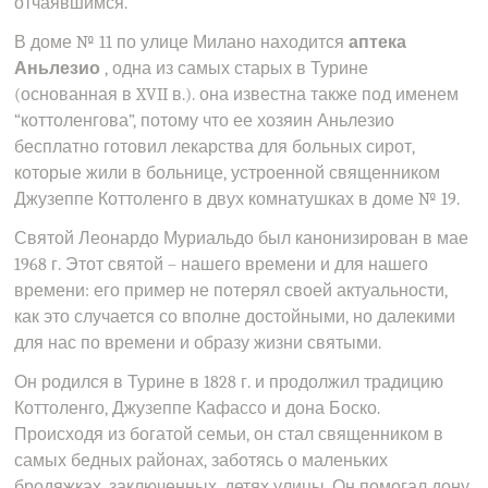
отчаявшимся.
В доме № 11 по улице Милано находится
аптека
Аньлезио
, одна из самых старых в Турине
(основанная в XVII в.). она известна также под именем
“коттоленгова”, потому что ее хозяин Аньлезио
бесплатно готовил лекарства для больных сирот,
которые жили в больнице, устроенной священником
Джузеппе Коттоленго в двух комнатушках в доме № 19.
Святой Леонардо Муриальдо был канонизирован в мае
1968 г. Этот святой – нашего времени и для нашего
времени: его пример не потерял своей актуальности,
как это случается со вполне достойными, но далекими
для нас по времени и образу жизни святыми.
Он родился в Турине в 1828 г. и продолжил традицию
Коттоленго, Джузеппе Кафассо и дона Боско.
Происходя из богатой семьи, он стал священником в
самых бедных районах, заботясь о маленьких
бродяжках, заключенных, детях улицы. Он помогал дону