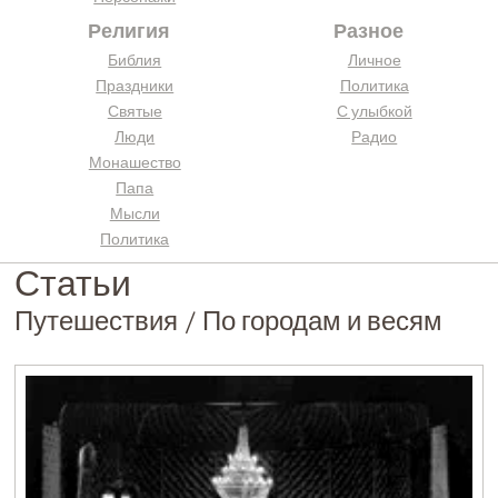
Религия
Разное
Библия
Личное
Праздники
Политика
Святые
С улыбкой
Люди
Радио
Монашество
Папа
Мысли
Политика
Статьи
Путешествия / По городам и весям