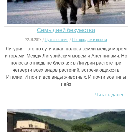
Семь дней безумства
22.01.2017 /
Путешествия
/
По городам и весям
Лигурия - это по сути узкая полоса земли между морем
и горами. Между Лигурийским морем и Апеннинами. Но
полоска отнюдь не блеклая: в Лигурии растете три
четверти всех видов растений, встречающихся в
Италии. И почти все виды животных. И почти все типы
пейз
Читать далее…