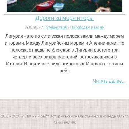
Дороги за моря и горы
22.01.2017 /
Путешествия
/
По городам и весям
Лигурия - это по сути узкая полоса земли между морем
и горами. Между Лигурийским морем и Апеннинами. Но
полоска отнюдь не блеклая: в Лигурии растете три
четверти всех видов растений, встречающихся в
Италии. И почти все виды животных. И почти все типы
пейз
Читать далее…
2013 – 2026 © Личный сайт историка-журналиста-религиоведа Ольги
Квирквелия.