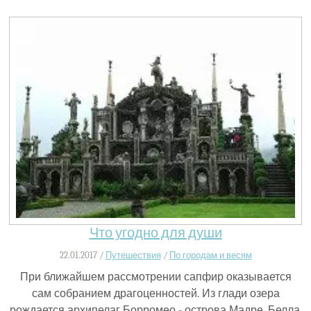
Что угодно для души
22.01.2017 /
Путешествия
/
По городам и весям
При ближайшем рассмотрении сапфир оказывается
сам собранием драгоценностей. Из глади озера
рождается архипелаг Борромео - острова Мадре, Белла,