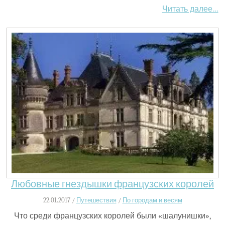
Читать далее…
Любовные гнездышки французских королей
22.01.2017 /
Путешествия
/
По городам и весям
Что среди французских королей были «шалунишки»,