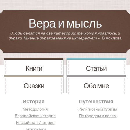
Вера и мысль
«Люди делятся на две категории: те, кому я нравлюсь, и
дураки. Мнение дураков меня не интересует.»
В.Хохлова
Книги
Статьи
Сказки
Обо мне
История
Путешествия
Методология
Религиозный туризм
Европейская история
По городам и весям
Российская История
Персонажи