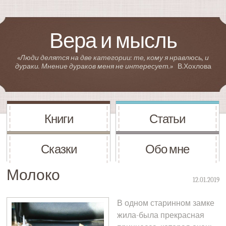
Вера и мысль
«Люди делятся на две категории: те, кому я нравлюсь, и
дураки. Мнение дураков меня не интересует.»
В.Хохлова
Книги
Статьи
Сказки
Обо мне
Молоко
12.01.2019
В одном старинном замке
жила-была прекрасная