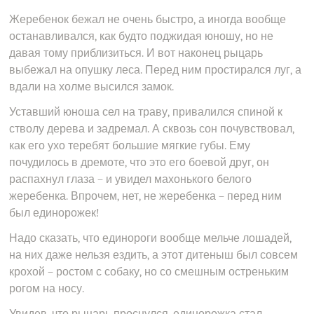
Жеребенок бежал не очень быстро, а иногда вообще
останавливался, как будто поджидая юношу, но не
давая тому приблизиться. И вот наконец рыцарь
выбежал на опушку леса. Перед ним простирался луг, а
вдали на холме высился замок.
Уставший юноша сел на траву, привалился спиной к
стволу дерева и задремал. А сквозь сон почувствовал,
как его ухо теребят большие мягкие губы. Ему
почудилось в дремоте, что это его боевой друг, он
распахнул глаза – и увидел махонького белого
жеребенка. Впрочем, нет, не жеребенка – перед ним
был единорожек!
Надо сказать, что единороги вообще мельче лошадей,
на них даже нельзя ездить, а этот дитеныш был совсем
крохой – ростом с собаку, но со смешным остреньким
рогом на носу.
Увидев, что рыцарь проснулся, единорожка стал