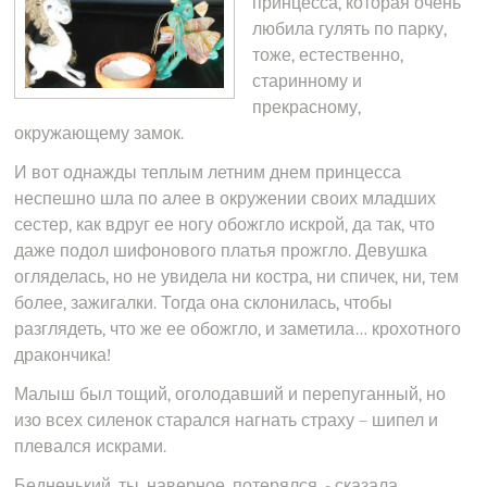
принцесса, которая очень
любила гулять по парку,
тоже, естественно,
старинному и
прекрасному,
окружающему замок.
И вот однажды теплым летним днем принцесса
неспешно шла по алее в окружении своих младших
сестер, как вдруг ее ногу обожгло искрой, да так, что
даже подол шифонового платья прожгло. Девушка
огляделась, но не увидела ни костра, ни спичек, ни, тем
более, зажигалки. Тогда она склонилась, чтобы
разглядеть, что же ее обожгло, и заметила… крохотного
дракончика!
Малыш был тощий, оголодавший и перепуганный, но
изо всех силенок старался нагнать страху – шипел и
плевался искрами.
Бедненький, ты, наверное, потерялся, - сказала