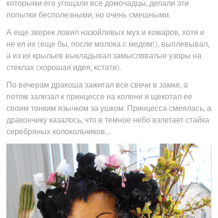
которыми его угощали все домочадцы, делали эти
попытки бесполезными, но очень смешными.
А еще зверек ловил назойливых мух и комаров, хотя и
не ел их (еще бы, после молока с медом!), выплевывал,
а из их крыльев выкладывал замысловатые узоры на
стеклах (хорошая идея, кстати).
По вечерам дракоша зажигал все свечи в замке, а
потом залезал к принцессе на колени и щекотал ее
своим тонким язычком за ушком. Принцесса смеялась, а
дракончику казалось, что в темное небо взлетает стайка
серебряных колокольчиков…