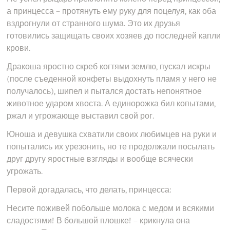
а принцесса – протянуть ему руку для поцелуя, как оба
вздрогнули от странного шума. Это их друзья
готовились защищать своих хозяев до последней капли
крови.
Дракоша яростно скреб когтями землю, пускал искры
(после съеденной конфеты выдохнуть пламя у него не
получалось), шипел и пытался достать непонятное
животное ударом хвоста. А единорожка бил копытами,
ржал и угрожающе выставил свой рог.
Юноша и девушка схватили своих любимцев на руки и
попытались их урезонить, но те продолжали посылать
друг другу яростные взгляды и вообще всячески
угрожать.
Первой догадалась, что делать, принцесса:
Несите поживей побольше молока с медом и всякими
сладостями! В большой плошке! – крикнула она