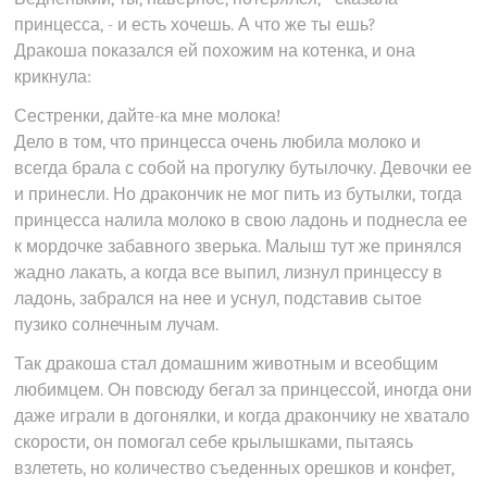
принцесса, - и есть хочешь. А что же ты ешь?
Дракоша показался ей похожим на котенка, и она
крикнула:
Сестренки, дайте-ка мне молока!
Дело в том, что принцесса очень любила молоко и
всегда брала с собой на прогулку бутылочку. Девочки ее
и принесли. Но дракончик не мог пить из бутылки, тогда
принцесса налила молоко в свою ладонь и поднесла ее
к мордочке забавного зверька. Малыш тут же принялся
жадно лакать, а когда все выпил, лизнул принцессу в
ладонь, забрался на нее и уснул, подставив сытое
пузико солнечным лучам.
Так дракоша стал домашним животным и всеобщим
любимцем. Он повсюду бегал за принцессой, иногда они
даже играли в догонялки, и когда дракончику не хватало
скорости, он помогал себе крылышками, пытаясь
взлететь, но количество съеденных орешков и конфет,