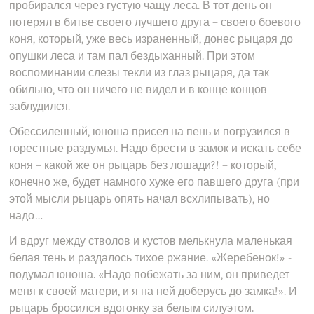
пробирался через густую чащу леса. В тот день он
потерял в битве своего лучшего друга – своего боевого
коня, который, уже весь израненный, донес рыцаря до
опушки леса и там пал бездыханный. При этом
воспоминании слезы текли из глаз рыцаря, да так
обильно, что он ничего не видел и в конце концов
заблудился.
Обессиленный, юноша присел на пень и погрузился в
горестные раздумья. Надо брести в замок и искать себе
коня – какой же он рыцарь без лошади?! – который,
конечно же, будет намного хуже его павшего друга (при
этой мысли рыцарь опять начал всхлипывать), но
надо…
И вдруг между стволов и кустов мелькнула маленькая
белая тень и раздалось тихое ржание. «Жеребенок!» -
подумал юноша. «Надо побежать за ним, он приведет
меня к своей матери, и я на ней доберусь до замка!». И
рыцарь бросился вдогонку за белым силуэтом.