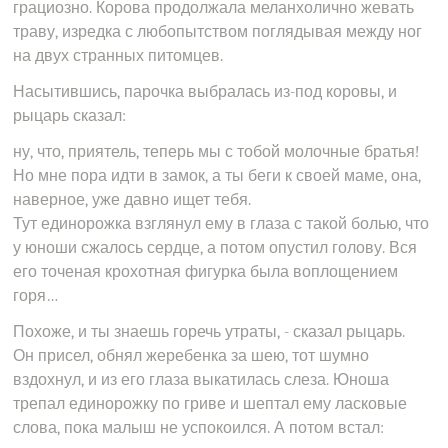
грациозно. Корова продолжала меланхолично жевать
траву, изредка с любопытством поглядывая между ног
на двух странных питомцев.
Насытившись, парочка выбралась из-под коровы, и
рыцарь сказал:
ну, что, приятель, теперь мы с тобой молочные братья!
Но мне пора идти в замок, а ты беги к своей маме, она,
наверное, уже давно ищет тебя.
Тут единорожка взглянул ему в глаза с такой болью, что
у юноши сжалось сердце, а потом опустил голову. Вся
его точеная крохотная фигурка была воплощением
горя…
Похоже, и ты знаешь горечь утраты, - сказал рыцарь.
Он присел, обнял жеребенка за шею, тот шумно
вздохнул, и из его глаза выкатилась слеза. Юноша
трепал единорожку по гриве и шептал ему ласковые
слова, пока малыш не успокоился. А потом встал: