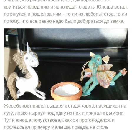
крутиться перед ним и явно куда-то звать. Юноша встал,
потянулся и пошел за ним – то ли из любопытства, то ли
потому, что все равно надо было добираться до замка.
Жеребенок привел рыцаря к стаду коров, пасущихся на
лугу, ловко нырнул под одну из них и припал к вымени.
Тут и юноша почувствовал, как он проголодался, и
последовал примеру малыша, правда, не столь