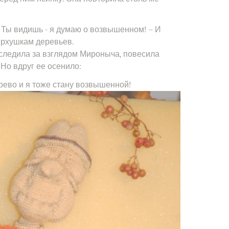
 Ты видишь - я думаю о возвышенном! – И
ерхушкам деревьев.
оследила за взглядом Мироныча, повесила
 Но вдруг ее осенило:
рево и я тоже стану возвышенной!