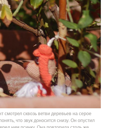
т смотрел сквозь ветви деревьев на серое
онять, что звук доносится снизу. Он опустил
еред ним псинку. Она повторила столь же