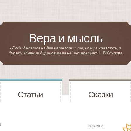
Вера и мысль
«Люди делятся на две категории: те, кому я нравлюсь, и
дураки. Мнение дураков меня не интересует.»
В.Хохлова
Статьи
Сказки
а
18.02.2018