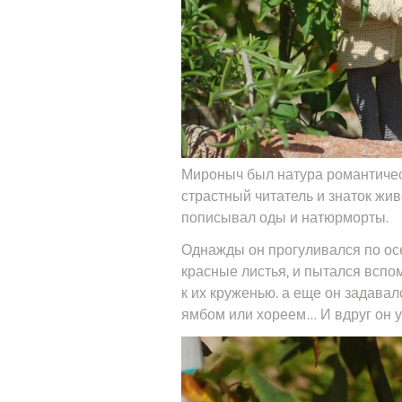
Мироныч был натура романтическ
страстный читатель и знаток жив
пописывал оды и натюрморты.
Однажды он прогуливался по осе
красные листья, и пытался вспо
к их круженью. а еще он задавал
ямбом или хореем… И вдруг он 