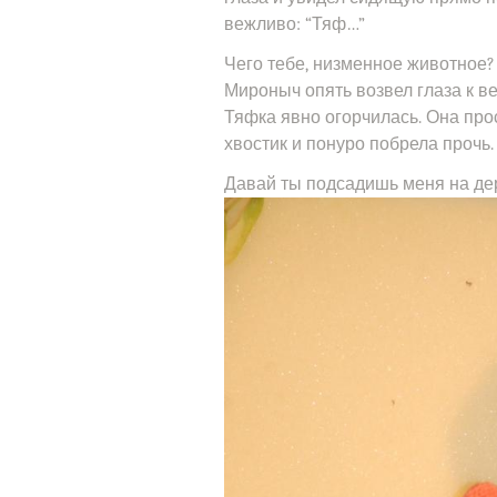
вежливо: “Тяф…”
Чего тебе, низменное животное?
Мироныч опять возвел глаза к в
Тяфка явно огорчилась. Она пр
хвостик и понуро побрела прочь.
Давай ты подсадишь меня на де