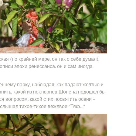
ая (по крайней мере, он так о себе думал),
описи эпохи ренессанса. он и сам иногда
ннему парку, наблюдая, как падают желтые и
мнить, какой из ноктюрнов Шопена подошел бы
ся вопросом, какой стих посвятить осени –
услышал тихое-тихое вежлвое “Тяф…”