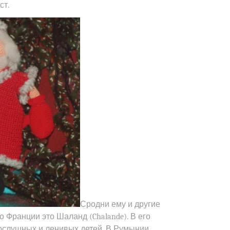
ст.
Сродни ему и другие
о Франции это Шаланд (Chalande). В его
послушных и ленивых детей. В Румынии