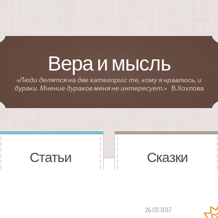
Вера и мысль
«Люди делятся на две категории: те, кому я нравлюсь, и
дураки. Мнение дураков меня не интересует.»
В.Хохлова
Статьи
Сказки
26.02.2017