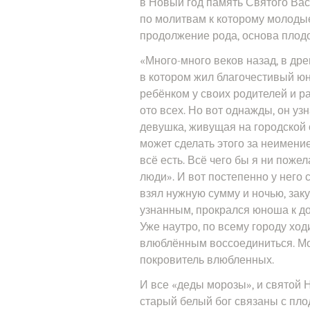
в Новый год память Святого Вас
по молитвам к которому молоды
продолжение рода, основа плодов
«Много-много веков назад, в дре
в котором жил благочестивый ю
ребёнком у своих родителей и р
ото всех. Но вот однажды, он узн
девушка, живущая на городской о
может сделать этого за неимение
всё есть. Всё чего бы я ни поже
люди». И вот постепенно у него
взял нужную сумму и ночью, зак
узнанным, прокрался юноша к до
Уже наутро, по всему городу ход
влюблённым воссоединиться. Мо
покровитель влюбленных.
И все «деды морозы», и святой Н
старый белый бог связаны с пло