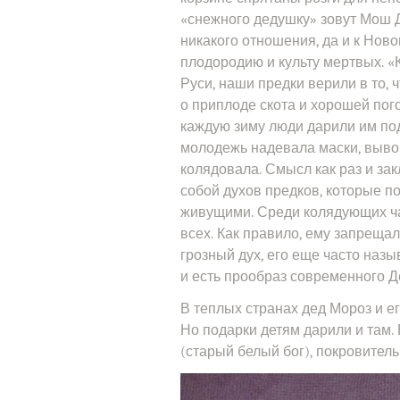
«снежного дедушку» зовут Мош Д
никакого отношения, да и к Ново
плодородию и культу мертвых. «
Руси, наши предки верили в то, 
о приплоде скота и хорошей пого
каждую зиму люди дарили им под
молодежь надевала маски, выво
колядовала. Смысл как раз и за
собой духов предков, которые п
живущими. Среди колядующих ча
всех. Как правило, ему запреща
грозный дух, его еще часто назы
и есть прообраз современного Д
В теплых странах дед Мороз и е
Но подарки детям дарили и там. 
(старый белый бог), покровител