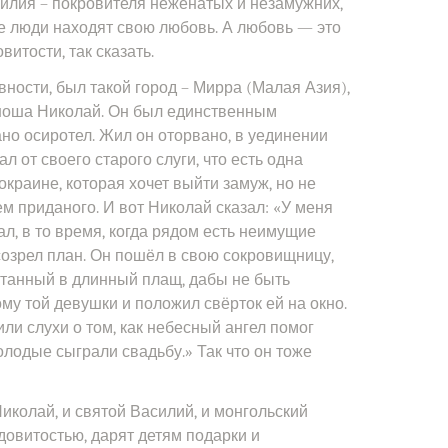
илия – покровителя неженатых и незамужних,
е люди находят свою любовь. А любовь — это
итости, так сказать.
вности, был такой город – Мирра (Малая Азия),
ноша Николай. Он был единственным
ано осиротел. Жил он оторвано, в уединении
ал от своего старого слуги, что есть одна
краине, которая хочет выйти замуж, но не
м приданого. И вот Николай сказал: «У меня
лал, в то время, когда рядом есть неимущие
 созрел план. Он пошёл в свою сокровищницу,
утанный в длинный плащ, дабы не быть
му той девушки и положил свёрток ей на окно.
или слухи о том, как небесный ангел помог
лодые сыграли свадьбу.» Так что он тоже
иколай, и святой Василий, и монгольский
довитостью, дарят детям подарки и