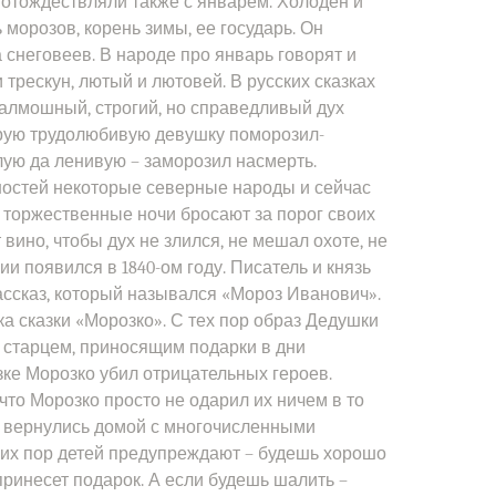
отождествляли также с январем. Холоден и
 морозов, корень зимы, ее государь. Он
а снеговеев. В народе про январь говорят и
 и трескун, лютый и лютовей. В русских сказках
алмошный, строгий, но справедливый дух
брую трудолюбивую девушку поморозил-
злую да ленивую – заморозил насмерть.
ностей некоторые северные народы и сейчас
 торжественные ночи бросают за порог своих
вино, чтобы дух не злился, не мешал охоте, не
ии появился в 1840-ом году. Писатель и князь
ссказ, который назывался «Мороз Иванович».
а сказки «Морозко». С тех пор образ Дедушки
 старцем, приносящим подарки в дни
зке Морозко убил отрицательных героев.
что Морозко просто не одарил их ничем в то
и вернулись домой с многочисленными
сих пор детей предупреждают – будешь хорошо
принесет подарок. А если будешь шалить –