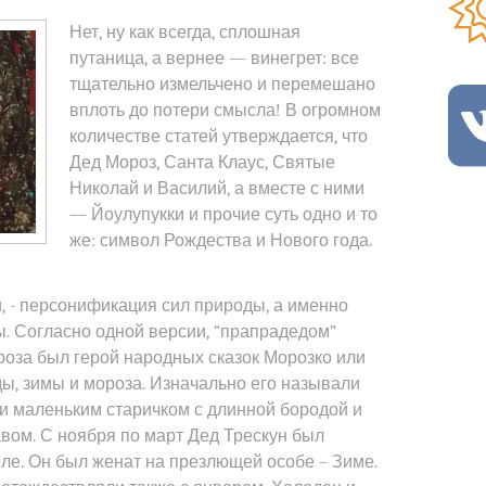
Нет, ну как всегда, сплошная
путаница, а вернее — винегрет: все
тщательно измельчено и перемешано
вплоть до потери смысла! В огромном
количестве статей утверждается, что
Дед Мороз, Санта Клаус, Святые
Николай и Василий, а вместе с ними
— Йоулупукки и прочие суть одно и то
же: символ Рождества и Нового года.
и, - персонификация сил природы, а именно
. Согласно одной версии, “прапрадедом”
роза был герой народных сказок Морозко или
ды, зимы и мороза. Изначально его называли
и маленьким старичком с длинной бородой и
вом. С ноября по март Дед Трескун был
ле. Он был женат на презлющей особе – Зиме.