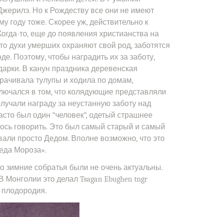
жерилэ. Но к Рождеству все они не имеют
му году тоже. Скорее уж, действительно к
Когда-то, еще до появления христианства на
что духи умерших охраняют свой род, заботятся
де. Поэтому, чтобы наградить их за заботу,
арки. В канун праздника деревенская
рачивала тулупы и ходила по домам,
ключался в том, что колядующие представляли
олучали награду за неустанную заботу над
сто был один “человек”, одетый страшнее
лось говорить. Это был самый старый и самый
вали просто Дедом. Вполне возможно, что это
еда Мороза».
го зимние собратья были не очень актуальны.
В Монголии это делал Tsagan Ebughen tngr
ь плодородия.