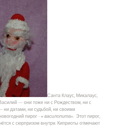
Санта Клаус, Микалаус,
Василий — они тоже ни с Рождеством, ни с
 ни датами, ни судьбой, ни своими
новогодний пирог -
«
василопита».
Этот пирог,
ечётся с сюрпризом внутри. Киприоты отмечают