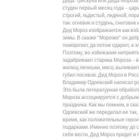
Деда Трескуна или Деда Мороза 
студен первый месяц года – царь
строгий, льдистый, ледяной, пор
так: огневик и студень, снеговик
Дед Мороз изображается как взб
зимы. В сказке “Морозко” он до
поморозил, да потом одарил, а 
Поэтому, во избежание неприят
задабривают старика Мороза – в
жилищ лепешки, мясо, выливают 
губил посевов. Дед Мороз в Росс
Владимир Одоевский написал ра
Это была литературная обработк
Мороза ассоциируется с добрым
праздника. Как мы помним, в ска
Одоевский же переделал ее так, 
время, как положительные геро
подарками. Именно поэтому до 
себя вести, Дед Мороз придет и 