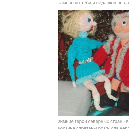
заморозит тебя и подарков не да
зимние герои северных стран - в
корзине спрятаны розги для не