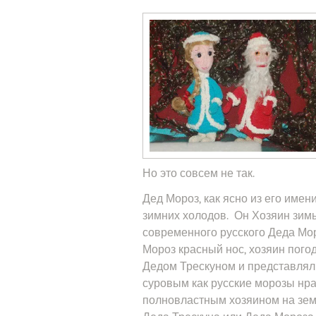
Но это совсем не так.
Дед Мороз, как ясно из его имен
зимних холодов. Он Хозяин зимы
современного русского Деда Мо
Мороз красный нос, хозяин пого
Дедом Трескуном и представлял
суровым как русские морозы нра
полновластным хозяином на зем