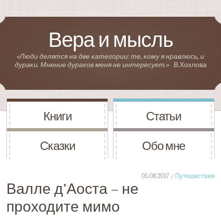
Вера и мысль
«Люди делятся на две категории: те, кому я нравлюсь, и
дураки. Мнение дураков меня не интересует.»
В.Хохлова
Книги
Статьи
Сказки
Обо мне
05.08.2017 /
Путешествия
Валле д’Аоста – не
проходите мимо