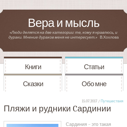
Вера и мысль
«Люди делятся на две категории: те, кому я нравлюсь, и
дураки. Мнение дураков меня не интересует.»
В.Хохлова
Книги
Статьи
Сказки
Обо мне
15.07.2017 /
Путешествия
Пляжи и рудники Cардинии
Сардиния – это такая