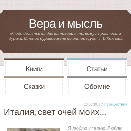
Вера и мысль
«Люди делятся на две категории: те, кому я нравлюсь, и
дураки. Мнение дураков меня не интересует.»
В.Хохлова
Книги
Статьи
Сказки
Обо мне
20.08.2017 /
Путешествия
Италия, свет очей моих…
Я люблю Италию. Люблю