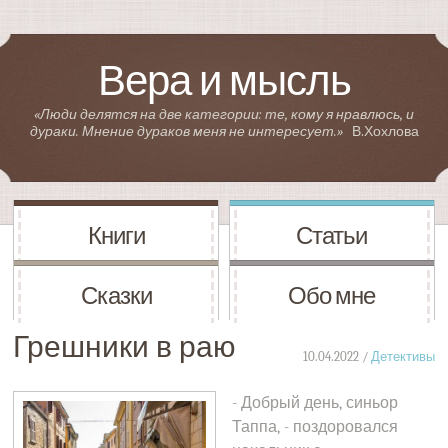
Вера и мысль
«Люди делятся на две категории: те, кому я нравлюсь, и
дураки. Мнение дураков меня не интересует.»
В.Хохлова
Книги
Статьи
Сказки
Обо мне
Грешники в раю
10.04.2022 /
Детективы
- Добрый день, синьор
Таппа, - поздоровался