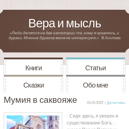
Вера и мысль
«Люди делятся на две категории: те, кому я нравлюсь, и
дураки. Мнение дураков меня не интересует.»
В.Хохлова
Книги
Статьи
Сказки
Обо мне
Мумия в саквояже
03.04.2022 /
Детективы
- Сидя здесь, я уверен в
существовании Бога, -