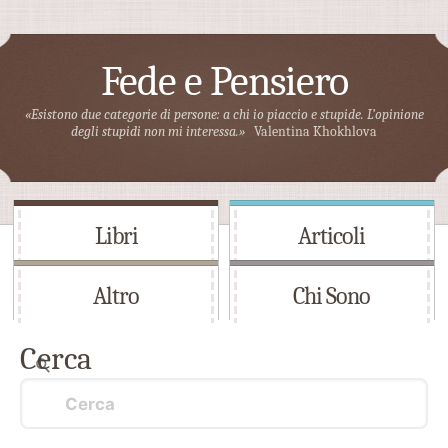
Fede e Pensiero
«Esistono due categorie di persone: a chi io piaccio e stupide. L’opinione
degli stupidi non mi interessa.»
Valentina Khokhlova
Libri
Articoli
Altro
Chi Sono
Cerca