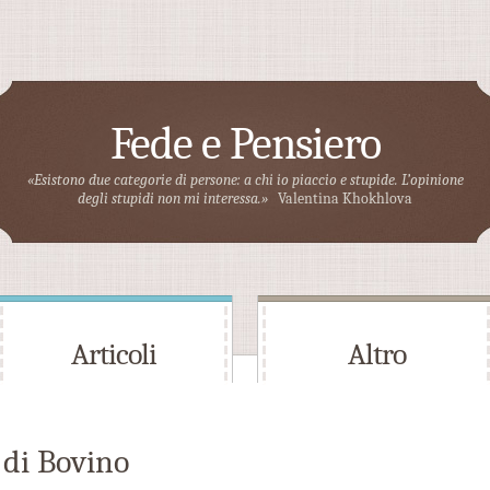
Fede e Pensiero
«Esistono due categorie di persone: a chi io piaccio e stupide. L’opinione
degli stupidi non mi interessa.»
Valentina Khokhlova
Articoli
Altro
 di Bovino