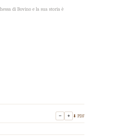
chessa di Bovino e la sua storia è
−
+
⬇ PDF