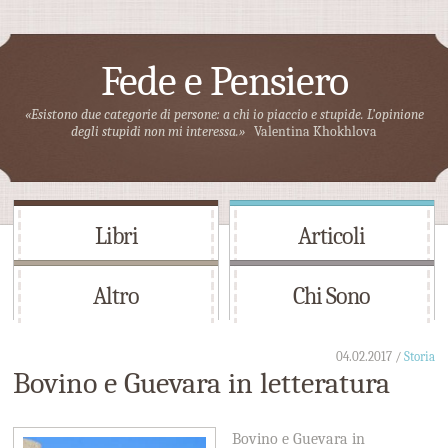
Fede e Pensiero
«Esistono due categorie di persone: a chi io piaccio e stupide. L’opinione
degli stupidi non mi interessa.»
Valentina Khokhlova
Libri
Articoli
Altro
Chi Sono
04.02.2017 /
Storia
Bovino e Guevara in letteratura
Bovino e Guevara in