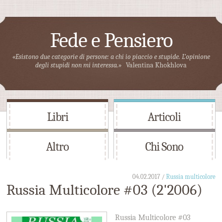
Fede e Pensiero
«Esistono due categorie di persone: a chi io piaccio e stupide. L’opinione
degli stupidi non mi interessa.»
Valentina Khokhlova
Libri
Articoli
Altro
Chi Sono
04.02.2017 /
Russia multicolore
Russia Multicolore #03 (2'2006)
Russia Multicolore #03