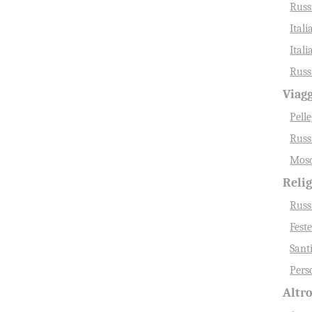
Russ
Itali
Itali
Russi
Viag
Pell
Russ
Mosc
Reli
Russ
Fest
Sant
Pers
Altr