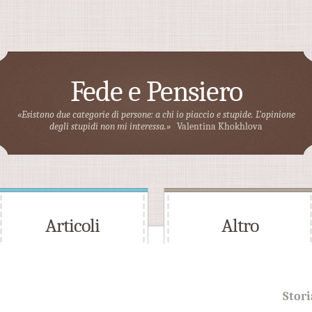
Fede e Pensiero
«Esistono due categorie di persone: a chi io piaccio e stupide. L’opinione
degli stupidi non mi interessa.»
Valentina Khokhlova
Articoli
Altro
Stori