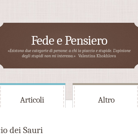
Fede e Pensiero
«Esistono due categorie di persone: a chi io piaccio e stupide. L’opinione
degli stupidi non mi interessa.»
Valentina Khokhlova
Articoli
Altro
io dei Sauri