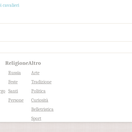
i cavalieri
Religione
Altro
Russia
Arte
Feste
Tradizione
rgo
Santi
Politica
Persone
Curiosità
Belletristica
Sport