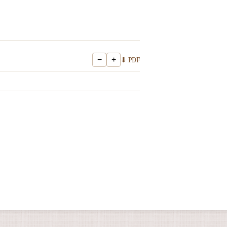
−
+
⬇ PDF