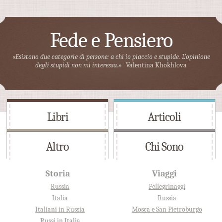
Fede e Pensiero
«Esistono due categorie di persone: a chi io piaccio e stupide. L’opinione
degli stupidi non mi interessa.»
Valentina Khokhlova
Libri
Articoli
Altro
Chi Sono
Storia
Viaggi
Russia
Pellegrinaggi
Italia
Russia
Italiani in Russia
Mosca e San Pietroburgo
Russi in Italia