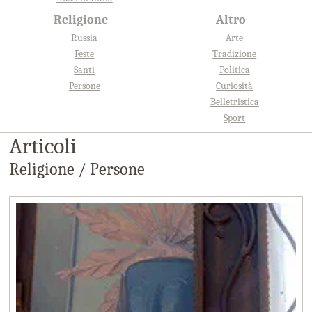
Religione
Altro
Russia
Arte
Feste
Tradizione
Santi
Politica
Persone
Curiosità
Belletristica
Sport
Articoli
Religione / Persone