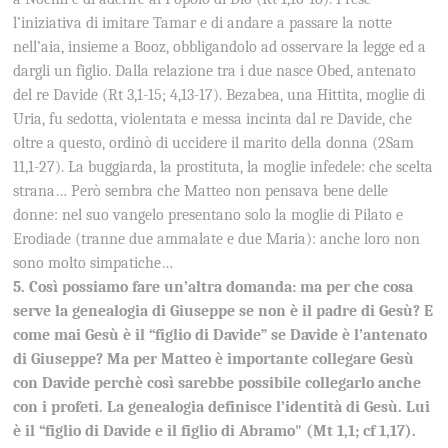
l’iniziativa di imitare Tamar e di andare a passare la notte
nell’aia, insieme a Booz, obbligandolo ad osservare la legge ed a
dargli un figlio. Dalla relazione tra i due nasce Obed, antenato
del re Davide (Rt 3,1-15; 4,13-17). Bezabea, una Hittita, moglie di
Uria, fu sedotta, violentata e messa incinta dal re Davide, che
oltre a questo, ordinò di uccidere il marito della donna (2Sam
11,1-27). La buggiarda, la prostituta, la moglie infedele: che scelta
strana… Però sembra che Matteo non pensava bene delle
donne: nel suo vangelo presentano solo la moglie di Pilato e
Erodiade (tranne due ammalate e due Maria): anche loro non
sono molto simpatiche…
5. Così possiamo fare un’altra domanda: ma per che cosa
serve la genealogia di Giuseppe se non è il padre di Gesù? E
come mai Gesù è il “figlio di Davide” se Davide è l’antenato
di Giuseppe? Ma per Matteo è importante collegare Gesù
con Davide perchè così sarebbe possibile collegarlo anche
con i profeti. La genealogia definisce l’identità di Gesù. Lui
è il “figlio di Davide e il figlio di Abramo" (Mt 1,1; cf 1,17).