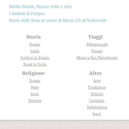
Babbo Natale, Nonno Gello e altri
I simboli di Pasqua
Storia della festa in onore di Maria S.S. di Valleverde
Storia
Viaggi
Russia
Pellegrinaggi
Italia
Russia
Italiani in Russia
Mosca e San Pietroburgo
Russi in Italia
Religione
Altro
Russia
Arte
Feste
Tradizione
Santi
Politica
Persone
Curiosità
Belletristica
Sport