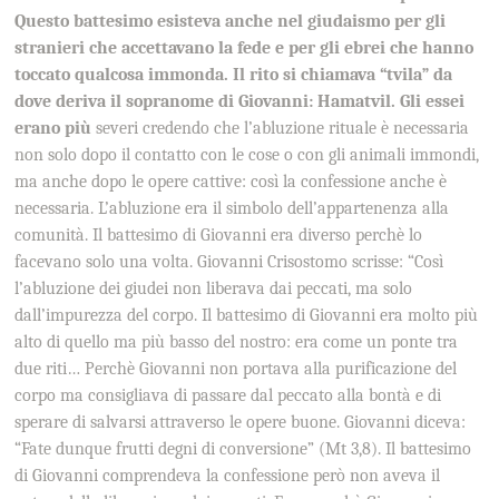
Questo battesimo esisteva anche nel giudaismo per gli
stranieri che accettavano la fede e per gli ebrei che hanno
toccato qualcosa immonda. Il rito si chiamava “tvila” da
dove deriva il sopranome di Giovanni: Hamatvil. Gli essei
erano più
severi credendo che l’abluzione rituale è necessaria
non solo dopo il contatto con le cose o con gli animali immondi,
ma anche dopo le opere cattive: così la confessione anche è
necessaria. L’abluzione era il simbolo dell’appartenenza alla
comunità. Il battesimo di Giovanni era diverso perchè lo
facevano solo una volta. Giovanni Crisostomo scrisse: “Così
l’abluzione dei giudei non liberava dai peccati, ma solo
dall’impurezza del corpo. Il battesimo di Giovanni era molto più
alto di quello ma più basso del nostro: era come un ponte tra
due riti… Perchè Giovanni non portava alla purificazione del
corpo ma consigliava di passare dal peccato alla bontà e di
sperare di salvarsi attraverso le opere buone. Giovanni diceva:
“Fate dunque frutti degni di conversione” (Mt 3,8). Il battesimo
di Giovanni comprendeva la confessione però non aveva il