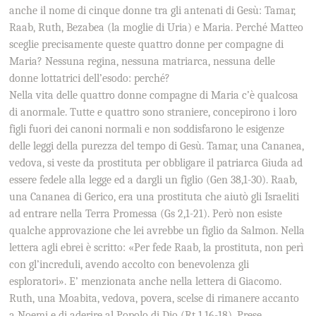
anche il nome di cinque donne tra gli antenati di Gesù: Tamar,
Raab, Ruth, Bezabea (la moglie di Uria) e Maria. Perché Matteo
sceglie precisamente queste quattro donne per compagne di
Maria? Nessuna regina, nessuna matriarca, nessuna delle
donne lottatrici dell’esodo: perché?
Nella vita delle quattro donne compagne di Maria c’è qualcosa
di anormale. Tutte e quattro sono straniere, concepirono i loro
figli fuori dei canoni normali e non soddisfarono le esigenze
delle leggi della purezza del tempo di Gesù. Tamar, una Cananea,
vedova, si veste da prostituta per obbligare il patriarca Giuda ad
essere fedele alla legge ed a dargli un figlio (Gen 38,1-30). Raab,
una Cananea di Gerico, era una prostituta che aiutò gli Israeliti
ad entrare nella Terra Promessa (Gs 2,1-21). Però non esiste
qualche approvazione che lei avrebbe un figlio da Salmon. Nella
lettera agli ebrei è scritto: «Per fede Raab, la prostituta, non perì
con gl’increduli, avendo accolto con benevolenza gli
esploratori». E’ menzionata anche nella lettera di Giacomo.
Ruth, una Moabita, vedova, povera, scelse di rimanere accanto
a Noemi e di aderire al Popolo di Dio (Rt 1,16-18). Prese