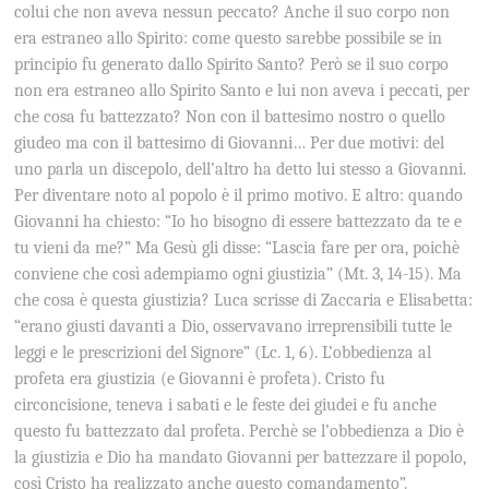
colui che non aveva nessun peccato? Anche il suo corpo non
era estraneo allo Spirito: come questo sarebbe possibile se in
principio fu generato dallo Spirito Santo? Però se il suo corpo
non era estraneo allo Spirito Santo e lui non aveva i peccati, per
che cosa fu battezzato? Non con il battesimo nostro o quello
giudeo ma con il battesimo di Giovanni… Per due motivi: del
uno parla un discepolo, dell’altro ha detto lui stesso a Giovanni.
Per diventare noto al popolo è il primo motivo. E altro: quando
Giovanni ha chiesto: “Io ho bisogno di essere battezzato da te e
tu vieni da me?” Ma Gesù gli disse: “Lascia fare per ora, poichè
conviene che così adempiamo ogni giustizia” (Mt. 3, 14-15). Ma
che cosa è questa giustizia? Luca scrisse di Zaccaria e Elisabetta:
“erano giusti davanti a Dio, osservavano irreprensibili tutte le
leggi e le prescrizioni del Signore” (Lc. 1, 6). L’obbedienza al
profeta era giustizia (e Giovanni è profeta). Cristo fu
circoncisione, teneva i sabati e le feste dei giudei e fu anche
questo fu battezzato dal profeta. Perchè se l’obbedienza a Dio è
la giustizia e Dio ha mandato Giovanni per battezzare il popolo,
così Cristo ha realizzato anche questo comandamento”.