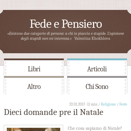
Fede e Pensiero
«Esistono due categorie di persone: a chi io piaccio e stupide. L’opinione
degli stupidi non mi interessa.»
Valentina Khokhlova
Libri
Articoli
Altro
Chi Sono
22.01.2017 · 11 min /
Religione
/
Feste
Dieci domande pre il Natale
Che cosa sapiamo di Natale?