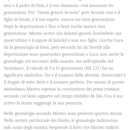
non è il padre di Ozia, è il suo bisnonno: così mancano tre
generazioni. Poi: “Giosia generò Ieconia” però Ieconia non è il
figlio di Giosia, è il suo nipote: manca un’altra generazione.
Dopo la deportazione e fino a Gesù anche manca una
generazione: Matteo scrive che Salatiel generò Zorobabele, ma
quest’ultimo è il nipote di Salatiel e non suo figlio. (Anche Luca
dà la genealogia di Gesù, però secondo lui da Davide alla
deportazione sono quattordici generazioni; e Luca non mette la
genealogia nel racconto della nascita, ma nell’episodio del
battesimo). Il calcolo di 3 x 14 generazioni (Mt 1,17) ha un
significato simbolico. Tre è il numero della divinità. Quattordici è
il doppio di sette. Sette è il numero perfetto. Per mezzo di questo
simbolismo Matteo esprime la convinzione dei primi cristiani
secondo cui Gesù apparve nel tempo stabilito da Dio. Con il suo
arrivo la storia raggiunge la sua pienezza.
Nella genealogia secondo Matteo sono presente quattro donne.
Nella società patriarcale dei Giudei, le genealogie indicavano
solo nomi degli uomini. Sorprende il fatto che Matteo indichi