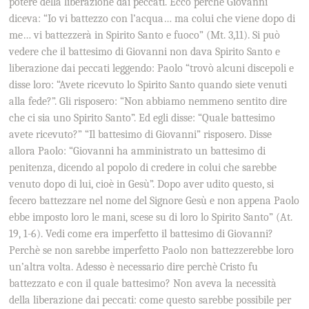
potere della liberazione dai peccati. Ecco perchè Giovanni
diceva: “Io vi battezzo con l’acqua… ma colui che viene dopo di
me… vi battezzerà in Spirito Santo e fuoco” (Mt. 3,11). Si può
vedere che il battesimo di Giovanni non dava Spirito Santo e
liberazione dai peccati leggendo: Paolo “trovò alcuni discepoli e
disse loro: “Avete ricevuto lo Spirito Santo quando siete venuti
alla fede?”. Gli risposero: “Non abbiamo nemmeno sentito dire
che ci sia uno Spirito Santo”. Ed egli disse: “Quale battesimo
avete ricevuto?” “Il battesimo di Giovanni” risposero. Disse
allora Paolo: “Giovanni ha amministrato un battesimo di
penitenza, dicendo al popolo di credere in colui che sarebbe
venuto dopo di lui, cioè in Gesù”. Dopo aver udito questo, si
fecero battezzare nel nome del Signore Gesù e non appena Paolo
ebbe imposto loro le mani, scese su di loro lo Spirito Santo” (At.
19, 1-6). Vedi come era imperfetto il battesimo di Giovanni?
Perchè se non sarebbe imperfetto Paolo non battezzerebbe loro
un’altra volta. Adesso è necessario dire perchè Cristo fu
battezzato e con il quale battesimo? Non aveva la necessità
della liberazione dai peccati: come questo sarebbe possibile per