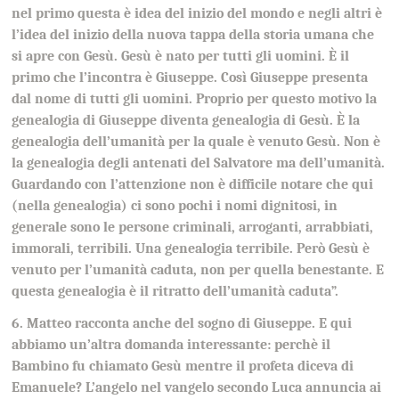
nel primo questa è idea del inizio del mondo e negli altri è
l’idea del inizio della nuova tappa della storia umana che
si apre con Gesù. Gesù è nato per tutti gli uomini. È il
primo che l’incontra è Giuseppe. Così Giuseppe presenta
dal nome di tutti gli uomini. Proprio per questo motivo la
genealogia di Giuseppe diventa genealogia di Gesù. È la
genealogia dell’umanità per la quale è venuto Gesù. Non è
la genealogia degli antenati del Salvatore ma dell’umanità.
Guardando con l’attenzione non è difficile notare che qui
(nella genealogia) ci sono pochi i nomi dignitosi, in
generale sono le persone criminali, arroganti, arrabbiati,
immorali, terribili. Una genealogia terribile. Però Gesù è
venuto per l’umanità caduta, non per quella benestante. E
questa genealogia è il ritratto dell’umanità caduta”.
6. Matteo racconta anche del sogno di Giuseppe. E qui
abbiamo un’altra domanda interessante: perchè il
Bambino fu chiamato Gesù mentre il profeta diceva di
Emanuele? L’angelo nel vangelo secondo Luca annuncia ai