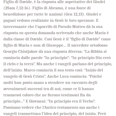
Figlio di Davide, è la risposta alle aspettative dei Giudei
(2Sam 7,12-16). Figlio di Abramo, è una fonte di
benedizione per tutte le nazioni (Gen 12,13). Giudei e
pagani vedono realizzate in Gesù le loro speranze. E
interessante che l’apocrifo di Pseudo Matteo dà la sua
risposta su questa domanda scrivendo che anche Maria è
dalla classe di Davide. Così Gesù è il “figlio di Davide” come
figlio di Maria e non di Giuseppe… Il sacerdote ortodosso
Georgio Chistjakov dà una risposta diversa: “La Bibbia si
comincia dalle parole “In principio”: “In principio Dio creò
il cielo e la terra”. Ma anche i vangeli parlano del principio,
dell’inizio. Marco comincia il suo testo così: “Inizio del
vangelo di Gesù Cristo”. Anche Luca comincia: “Poichè
molti han posto mano a stendere un racconto degli
avvenimenti successi tra di noi, come ce li hanno
trasmessi coloro che ne furono testimoni fin da
principio…” E Giovanni: “In principio era il Verbo”.
Possiamo vedere che l’Antico testamento ma anche i
vangeli trasmettono l’idea del principio, del inizio. Però