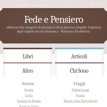
Fede e Pensiero
«Esistono due categorie di persone: a chi io piaccio e stupide. L’opinione
degli stupidi non mi interessa.»
Valentina Khokhlova
Libri
Articoli
Altro
Chi Sono
Storia
Viaggi
Russia
Pellegrinaggi
Italia
Russia
Italiani in Russia
Mosca e San Pietroburgo
Russi in Italia