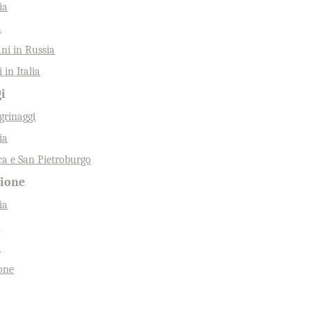
ia
a
ani in Russia
 in Italia
gi
egrinaggi
ia
a e San Pietroburgo
gione
ia
e
i
one
o