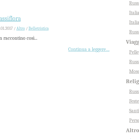
Russ
Itali
assiflora
Itali
.01.2017 /
Altro
/
Belletristica
Russi
 raccontino così...
Viag
Continua a leggere…
Pell
Russ
Mosc
Reli
Russ
Fest
Sant
Pers
Altr