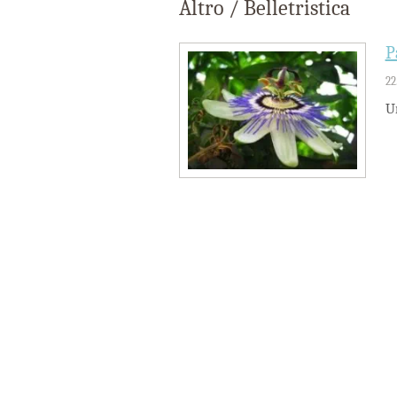
Altro / Belletristica
P
22
Un