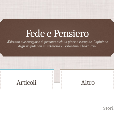
Fede e Pensiero
«Esistono due categorie di persone: a chi io piaccio e stupide. L’opinione
degli stupidi non mi interessa.»
Valentina Khokhlova
Articoli
Altro
Stori